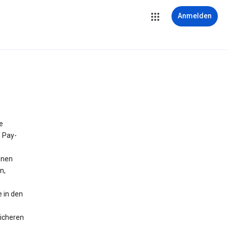
Anmelden
e
e Pay-
onen
n,
 in den
icheren