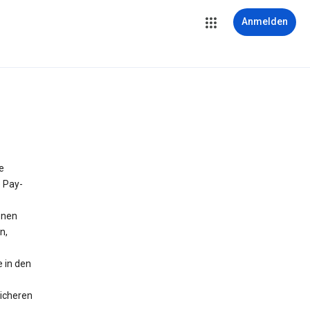
Anmelden
e
e Pay-
onen
n,
 in den
icheren