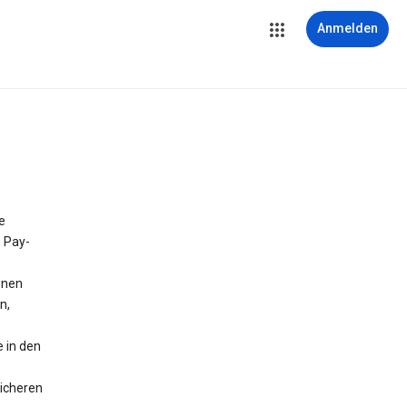
Anmelden
e
e Pay-
onen
n,
 in den
icheren