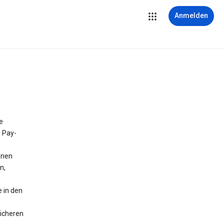
Anmelden
e
e Pay-
onen
n,
 in den
icheren