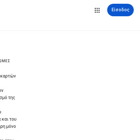
Είσοδος
ΡΩΜΈΣ
 καρτών
ων
ασμό της
υ
 και του
έρη μόνο