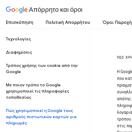
Απόρρητο και όροι
Επισκόπηση
Πολιτική Απορρήτου
Όροι Παροχή
Τεχνολογίες
Διαφημίσεις
ΠΏΣ ΧΡ
Τρόπος χρήσης των cookie από την
Google
Η Googl
που κατ
Με ποιον τρόπο το Google
πραγματ
χρησιμοποιεί τις πληροφορίες
συναλλα
τοποθεσίας
απάτης.
πληροφο
Πώς χρησιμοποιεί η Google τους
λογαρι
αριθμούς πιστωτικών καρτών για
τρόπου 
πληρωμές
στις πε