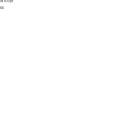
τε στην
ια