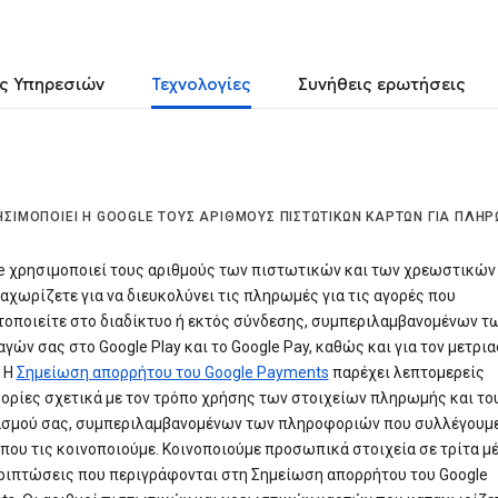
ς Υπηρεσιών
Τεχνολογίες
Συνήθεις ερωτήσεις
ΗΣΙΜΟΠΟΙΕΊ Η GOOGLE ΤΟΥΣ ΑΡΙΘΜΟΎΣ ΠΙΣΤΩΤΙΚΏΝ ΚΑΡΤΏΝ ΓΙΑ ΠΛΗ
e χρησιμοποιεί τους αριθμούς των πιστωτικών και των χρεωστικών
αχωρίζετε για να διευκολύνει τις πληρωμές για τις αγορές που
οποιείτε στο διαδίκτυο ή εκτός σύνδεσης, συμπεριλαμβανομένων τ
γών σας στο Google Play και το Google Pay, καθώς και για τον μετρι
 Η
Σημείωση απορρήτου του Google Payments
παρέχει λεπτομερείς
ρίες σχετικά με τον τρόπο χρήσης των στοιχείων πληρωμής και το
ασμού σας, συμπεριλαμβανομένων των πληροφοριών που συλλέγουμε
που τις κοινοποιούμε. Κοινοποιούμε προσωπικά στοιχεία σε τρίτα μ
ριπτώσεις που περιγράφονται στη Σημείωση απορρήτου του Google