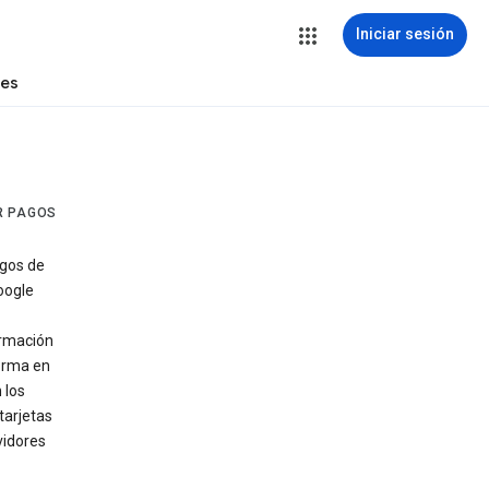
Iniciar sesión
tes
R PAGOS
agos de
oogle
ormación
forma en
 los
tarjetas
vidores