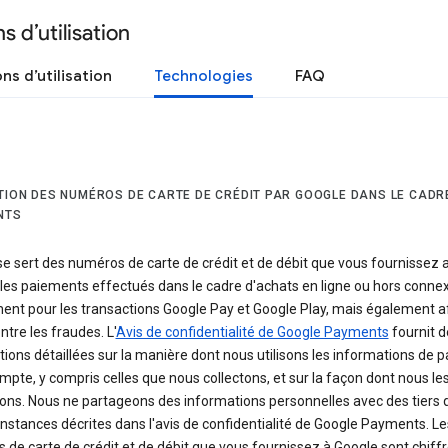
s d’utilisation
ns d’utilisation
Technologies
FAQ
ATION DES NUMÉROS DE CARTE DE CRÉDIT PAR GOOGLE DANS LE CADR
NTS
e sert des numéros de carte de crédit et de débit que vous fournissez a
r les paiements effectués dans le cadre d'achats en ligne ou hors connex
nt pour les transactions Google Pay et Google Play, mais également af
ontre les fraudes. L'
Avis de confidentialité de Google Payments
fournit d
ions détaillées sur la manière dont nous utilisons les informations de 
mpte, y compris celles que nous collectons, et sur la façon dont nous le
ons. Nous ne partageons des informations personnelles avec des tiers 
onstances décrites dans l'avis de confidentialité de Google Payments. Le
de carte de crédit et de débit que vous fournissez à Google sont chiffr