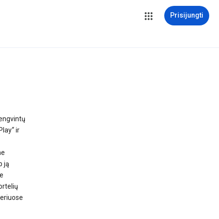
Prisijungti
lengvintų
lay“ ir
me
 ją
e
rtelių
veriuose