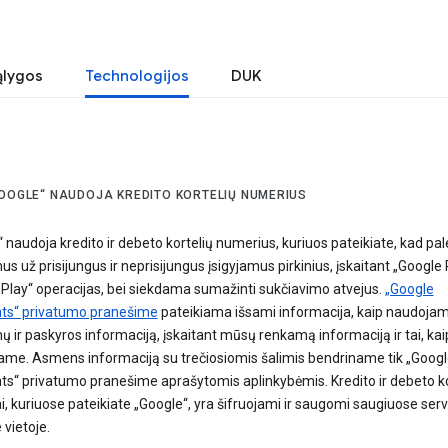
ąlygos
Technologijos
DUK
GOOGLE“ NAUDOJA KREDITO KORTELIŲ NUMERIUS
 naudoja kredito ir debeto kortelių numerius, kuriuos pateikiate, kad pa
s už prisijungus ir neprisijungus įsigyjamus pirkinius, įskaitant „Google P
Play“ operacijas, bei siekdama sumažinti sukčiavimo atvejus.
„Google
s“ privatumo pranešime
pateikiama išsami informacija, kaip naudoja
 ir paskyros informaciją, įskaitant mūsų renkamą informaciją ir tai, kaip
ame. Asmens informaciją su trečiosiomis šalimis bendriname tik „Googl
s“ privatumo pranešime aprašytomis aplinkybėmis. Kredito ir debeto ko
, kuriuose pateikiate „Google“, yra šifruojami ir saugomi saugiuose ser
 vietoje.