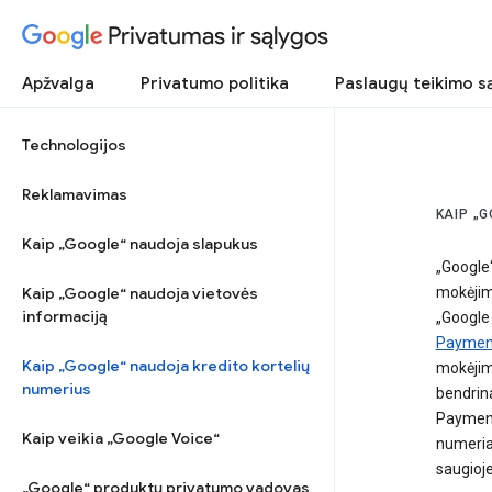
Privatumas ir sąlygos
Apžvalga
Privatumo politika
Paslaugų teikimo s
Technologijos
Reklamavimas
KAIP „
Kaip „Google“ naudoja slapukus
„Google“
Kaip „Google“ naudoja vietovės
mokėjimu
informaciją
„Google 
Payment
Kaip „Google“ naudoja kredito kortelių
mokėjimų
numerius
bendrin
Payment
Kaip veikia „Google Voice“
numeriai
saugioje
„Google“ produktų privatumo vadovas