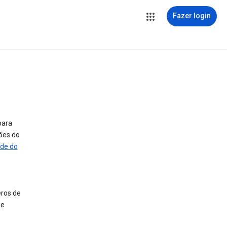
Fazer login
para
ções do
ade do
eros de
 e