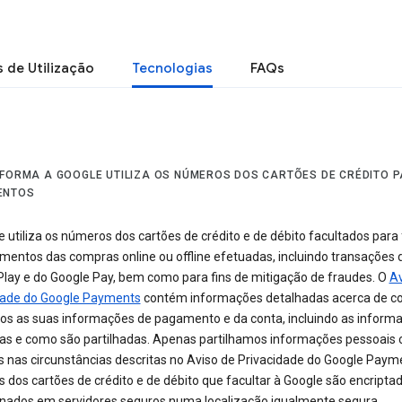
 de Utilização
Tecnologias
FAQs
 FORMA A GOOGLE UTILIZA OS NÚMEROS DOS CARTÕES DE CRÉDITO 
ENTOS
 utiliza os números dos cartões de crédito e de débito facultados para f
mentos das compras online ou offline efetuadas, incluindo transações 
Play e do Google Pay, bem como para fins de mitigação de fraudes. O
Av
dade do Google Payments
contém informações detalhadas acerca de 
mos as suas informações de pagamento e da conta, incluindo as inform
das e como são partilhadas. Apenas partilhamos informações pessoais
s nas circunstâncias descritas no Aviso de Privacidade do Google Paym
dos cartões de crédito e de débito que facultar à Google são encripta
ados em servidores seguros numa localização igualmente segura.