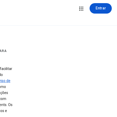
Entrar
PARA
acilitar
do
iso de
como
ações
 com
ents. Os
dos e