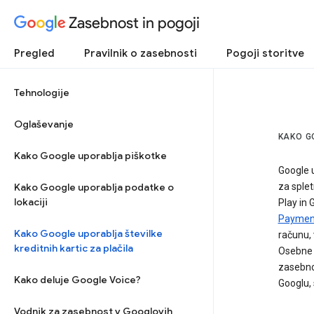
Zasebnost in pogoji
Pregled
Pravilnik o zasebnosti
Pogoji storitve
Tehnologije
Oglaševanje
KAKO G
Kako Google uporablja piškotke
Google u
Kako Google uporablja podatke o
za splet
lokaciji
Play in 
Paymen
Kako Google uporablja številke
računu, 
kreditnih kartic za plačila
Osebne 
zasebnos
Kako deluje Google Voice?
Googlu, 
Vodnik za zasebnost v Googlovih