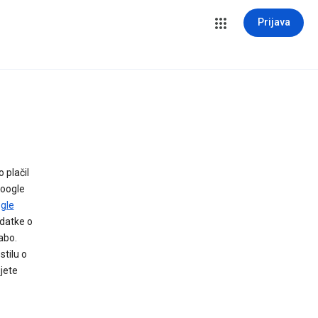
Prijava
 plačil
Google
ogle
odatke o
abo.
tilu o
ijete