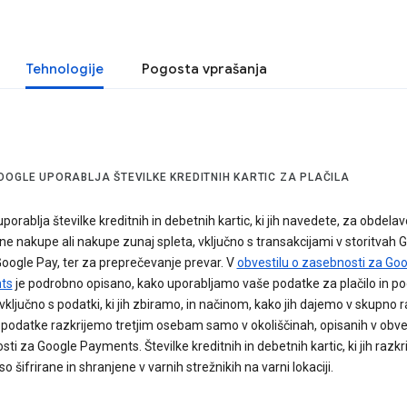
Tehnologije
Pogosta vprašanja
OOGLE UPORABLJA ŠTEVILKE KREDITNIH KARTIC ZA PLAČILA
porablja številke kreditnih in debetnih kartic, ki jih navedete, za obdelavo
ne nakupe ali nakupe zunaj spleta, vključno s transakcijami v storitvah 
Google Pay, ter za preprečevanje prevar. V
obvestilu o zasebnosti za Go
ts
je podrobno opisano, kako uporabljamo vaše podatke za plačilo in p
vključno s podatki, ki jih zbiramo, in načinom, kako jih dajemo v skupno r
podatke razkrijemo tretjim osebam samo v okoliščinah, opisanih v obves
ti za Google Payments. Številke kreditnih in debetnih kartic, ki jih razkr
so šifrirane in shranjene v varnih strežnikih na varni lokaciji.