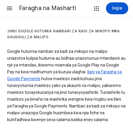
Faragha na Masharti
Ingia
JINSI GOOGLE HUTUMIA NAMBARI ZA KADI ZA MIKOPO KWA
SHUGHULI ZA MALIPO
Google hutumia nambari za kadi za mikopo na malipo
unazotoa kulipia huduma au bidhaa unazonunua mtandaoni au
nje ya mtandao, ikiwemo miamala ya Google Play na Google
Pay na kwa madhumuni ya kuzuia ulaghai.
Ilani ya Faragha ya
Google Payments
hutoa maelezo zaidi kuhusu jinsi
tunavyotumia maelezo yako ya akaunti na malipo, yakiwemo
maelezo tunayokusanya na jinsi tunavyoyashiriki. Tunashiriki tu
maelezo ya binafsi na washirika wengine kwa mujibu wa Ilani
ya Faragha ya Google Payments. Nambari za kadi za mikopo na
malipo unazoipa Google husimbwa kwa njia fiche na
kuhifadhiwa kwenye seva salama katika eneo salama.