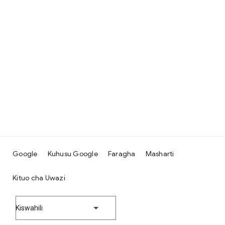
Google
Kuhusu Google
Faragha
Masharti
Kituo cha Uwazi
Kiswahili