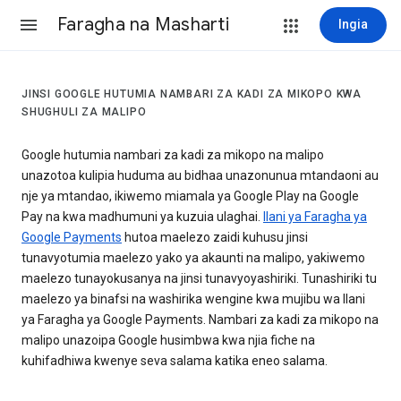
Faragha na Masharti
Ingia
JINSI GOOGLE HUTUMIA NAMBARI ZA KADI ZA MIKOPO KWA
SHUGHULI ZA MALIPO
Google hutumia nambari za kadi za mikopo na malipo
unazotoa kulipia huduma au bidhaa unazonunua mtandaoni au
nje ya mtandao, ikiwemo miamala ya Google Play na Google
Pay na kwa madhumuni ya kuzuia ulaghai.
Ilani ya Faragha ya
Google Payments
hutoa maelezo zaidi kuhusu jinsi
tunavyotumia maelezo yako ya akaunti na malipo, yakiwemo
maelezo tunayokusanya na jinsi tunavyoyashiriki. Tunashiriki tu
maelezo ya binafsi na washirika wengine kwa mujibu wa Ilani
ya Faragha ya Google Payments. Nambari za kadi za mikopo na
malipo unazoipa Google husimbwa kwa njia fiche na
kuhifadhiwa kwenye seva salama katika eneo salama.