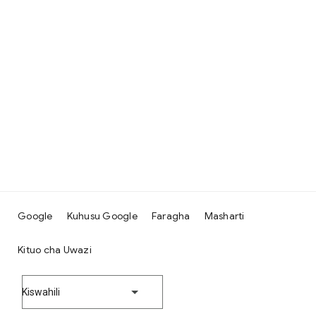
Google
Kuhusu Google
Faragha
Masharti
Kituo cha Uwazi
Kiswahili