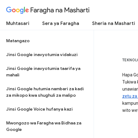
Faragha na Masharti
Muhtasari
Sera ya Faragha
Sheria na Masharti
Matangazo
Jinsi Google inavyotumia vidakuzi
TEKNOL
Jinsi Google inavyotumia taarifa ya
mahali
Hapa Go
Tukiwa 
Jinsi Google hutumia nambari za kadi
unawian
za mikopo kwa shughuli za malipo
zetu za
kampuni
Jinsi Google Voice hufanya kazi
wito we
Mwongozo wa Faragha wa Bidhaa za
Google