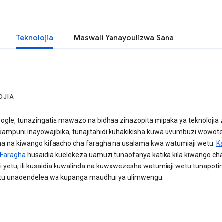
Teknolojia
Maswali Yanayoulizwa Sana
OJIA
ogle, tunazingatia mawazo na bidhaa zinazopita mipaka ya teknolojia z
kampuni inayowajibika, tunajitahidi kuhakikisha kuwa uvumbuzi wowot
a na kiwango kifaacho cha faragha na usalama kwa watumiaji wetu.
K
 Faragha
husaidia kuelekeza uamuzi tunaofanya katika kila kiwango ch
 yetu, ili kusaidia kuwalinda na kuwawezesha watumiaji wetu tunapoti
tu unaoendelea wa kupanga maudhui ya ulimwengu.