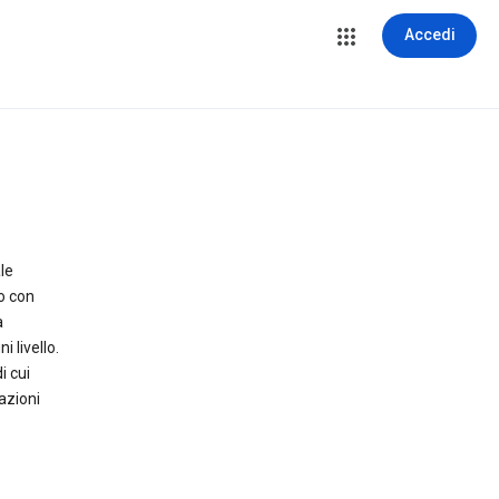
Accedi
le
o con
a
 livello.
i cui
azioni