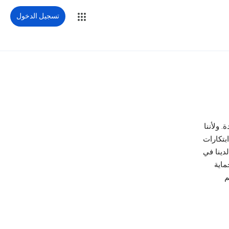
تسجيل الدخول
. ولأننا
بتكارات
دينا في
ماية
م