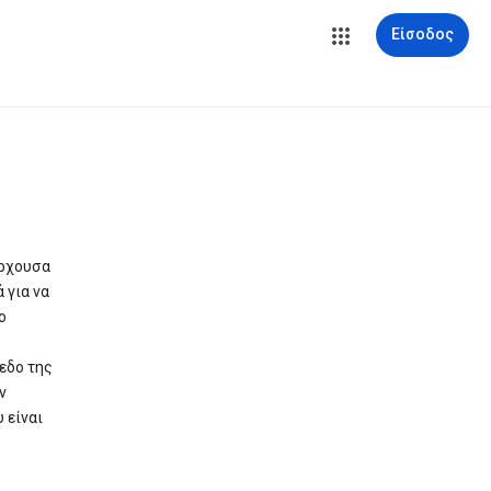
Είσοδος
άρχουσα
 για να
ο
εδο της
ν
 είναι