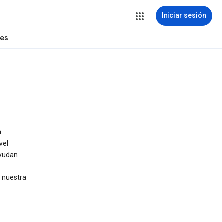
Iniciar sesión
tes
a
vel
yudan
s nuestra