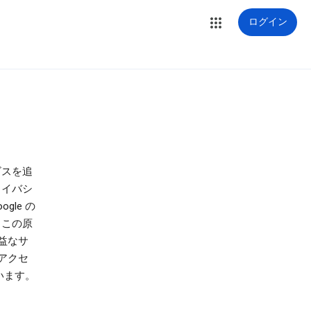
ログイン
ビスを追
ライバシ
le の
。この原
益なサ
アクセ
います。