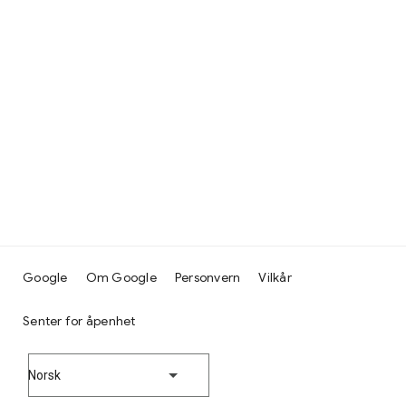
Google
Om Google
Personvern
Vilkår
Senter for åpenhet
Norsk