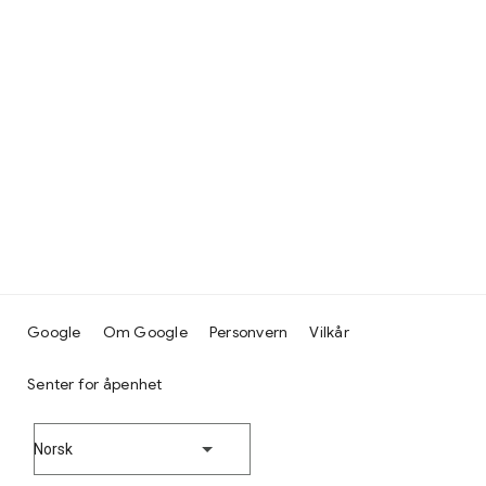
Google
Om Google
Personvern
Vilkår
Senter for åpenhet
Norsk