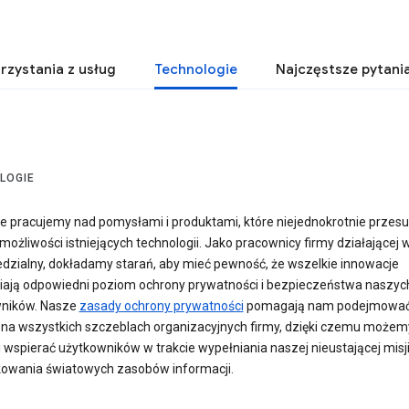
rzystania z usług
Technologie
Najczęstsze pytani
LOGIE
e pracujemy nad pomysłami i produktami, które niejednokrotnie przes
możliwości istniejących technologii. Jako pracownicy firmy działającej
dzialny, dokładamy starań, aby mieć pewność, że wszelkie innowacje
ają odpowiedni poziom ochrony prywatności i bezpieczeństwa naszyc
ników. Nasze
zasady ochrony prywatności
pomagają nam podejmowa
 na wszystkich szczeblach organizacyjnych firmy, dzięki czemu możem
i wspierać użytkowników w trakcie wypełniania naszej nieustającej misj
owania światowych zasobów informacji.