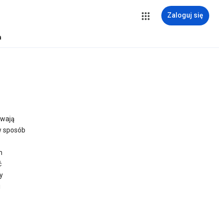
Zaloguj się
a
uwają
 w sposób
h
ć
y
i