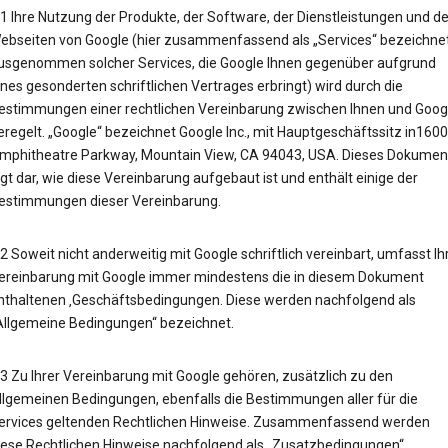
.1 Ihre Nutzung der Produkte, der Software, der Dienstleistungen und de
ebseiten von Google (hier zusammenfassend als „Services“ bezeichnet
usgenommen solcher Services, die Google Ihnen gegenüber aufgrund
ines gesonderten schriftlichen Vertrages erbringt) wird durch die
estimmungen einer rechtlichen Vereinbarung zwischen Ihnen und Goog
eregelt. „Google“ bezeichnet Google Inc., mit Hauptgeschäftssitz in1600
mphitheatre Parkway, Mountain View, CA 94043, USA. Dieses Dokumen
egt dar, wie diese Vereinbarung aufgebaut ist und enthält einige der
estimmungen dieser Vereinbarung.
.2 Soweit nicht anderweitig mit Google schriftlich vereinbart, umfasst Ih
ereinbarung mit Google immer mindestens die in diesem Dokument
nthaltenen ‚Geschäftsbedingungen. Diese werden nachfolgend als
Allgemeine Bedingungen“ bezeichnet.
.3 Zu Ihrer Vereinbarung mit Google gehören, zusätzlich zu den
llgemeinen Bedingungen, ebenfalls die Bestimmungen aller für die
ervices geltenden Rechtlichen Hinweise. Zusammenfassend werden
iese Rechtlichen Hinweise nachfolgend als „Zusatzbedingungen“