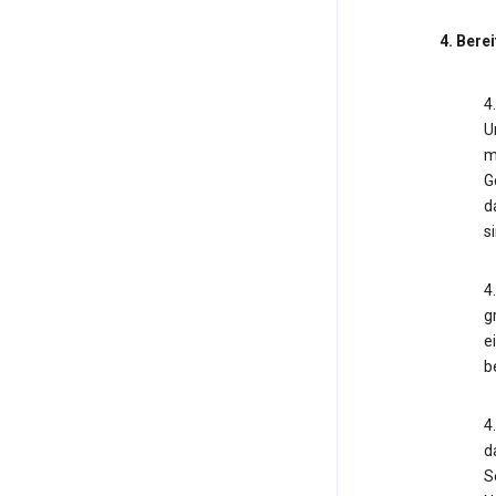
4. Bere
4
U
m
G
d
s
4
g
e
b
4
d
S