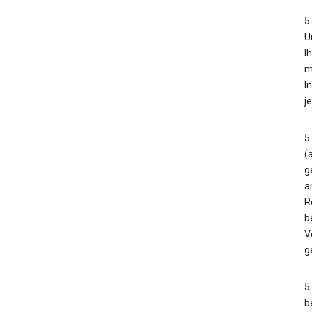
5
U
I
m
I
j
5
(
g
a
R
b
V
g
5
b