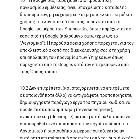
10.1 Η Google σας παραχωρεί μία προσωπική,
παγκοσμίου εμβέλειας, άνευ υποχρέωσης καταβολής
δικαιωμάτων, μη εκχωρητέα και μη αποκλειστική άδεια
χρήσης του λογισμικού που σας παρέχεται από τη
Google, ως μέρος των Υπηρεσιών, όπως παρέχονται σε
εσάς από τη Google (καλούμενο κατωτέρω ως το
“Λογισμικό”). Η παρούσα άδεια χρήσης παρέχεται για τον
αποκλειστικό σκοπό της διευκόλυνσής σας στη χρήση
και απόλαυση του προνομίου των Υπηρεσιών όπως
παρέχονται από τη Google, κατά τον επιτρεπόμενο από
τους Όρους τρόπο.
10.2 Δεν επιτρέπεται (και απαγορεύεται να επιτρέψετε
σε οποιονδήποτε άλλο) να αντιγράψετε, τροποποιήσετε,
δημιουργήσετε παράγωγο έργο του πηγαίου κώδικα, να
προβείτε σε αποσυμπίληση (reverse engineer),
ανακατασκευή (decompile) αυτού ή κατά άλλο τρόπο να
αποπειραθείτε να αποσπάσετε τον πηγαίο κώδικα του
Λογισμικού ή οποιουδήποτε μέρους αυτού, εκτός αν
αυτό ρητά επιτρέπεται ή απαιτείται από το νόμο, ή εκτός