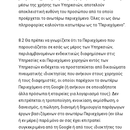
μέσω της χρήσης των Υπηρεσιών, αποτελούν
αποκλειστική ευθύνη του προσώπου από το οποίο
προέρχεται το ανωτέρω περιεχόμενο. Όλες οι ως άνω
πληροφορίες καλούνται κατωτέρω ως το “Περιεχόμενο”.
8.2 Θα πρέπει να γνωρίζετε ότι το Περιεχόμενο που
παρουσιάζεται σε εσάς ως μέρος των Υπηρεσιών,
περιλαμβανομένων ενδεικτικώς διαφημίσεων στις
Υπηρεσίες και Περιεχόμενο χορηγών εντός των
Υπηρεσιών ενδέχεται να προστατεύεται από δικαιώματα
πνευματικής ιδιοκτησίας που ανήκουν στους χορηγούς
ή τους διαφημιστές, οι οποίοι παρέχουν το ανωτέρω
Περιεχόμενο στη Google (ή ανήκουν σε οποιαδήποτε
άλλα πρόσωπα ή εταιρείες για λογαριασμό τους). Δεν
επιτρέπεται η τροποποίηση, ενοικίαση, εκμίσθωση, ο
δανεισμός, η πώληση, διανομή ή δημιουργία παράγωγων
έργων βασιζόμενων στο ανωτέρω Περιεχόμενο (εν όλω
ή εν μέρει) παρά μόνο αν σας έχει επιτραπεί
συγκεκριμένα από τη Google ή από τους ιδιοκτήτες του