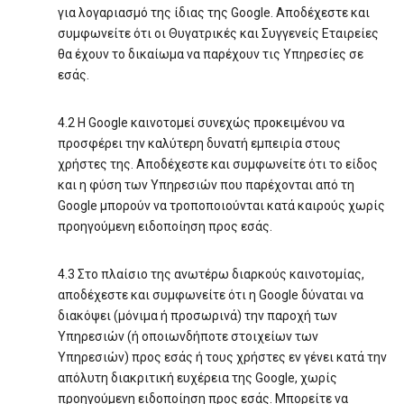
για λογαριασμό της ίδιας της Google. Αποδέχεστε και
συμφωνείτε ότι οι Θυγατρικές και Συγγενείς Εταιρείες
θα έχουν το δικαίωμα να παρέχουν τις Υπηρεσίες σε
εσάς.
4.2 Η Google καινοτομεί συνεχώς προκειμένου να
προσφέρει την καλύτερη δυνατή εμπειρία στους
χρήστες της. Αποδέχεστε και συμφωνείτε ότι το είδος
και η φύση των Υπηρεσιών που παρέχονται από τη
Google μπορούν να τροποποιούνται κατά καιρούς χωρίς
προηγούμενη ειδοποίηση προς εσάς.
4.3 Στο πλαίσιο της ανωτέρω διαρκούς καινοτομίας,
αποδέχεστε και συμφωνείτε ότι η Google δύναται να
διακόψει (μόνιμα ή προσωρινά) την παροχή των
Υπηρεσιών (ή οποιωνδήποτε στοιχείων των
Υπηρεσιών) προς εσάς ή τους χρήστες εν γένει κατά την
απόλυτη διακριτική ευχέρεια της Google, χωρίς
προηγούμενη ειδοποίηση προς εσάς. Μπορείτε να