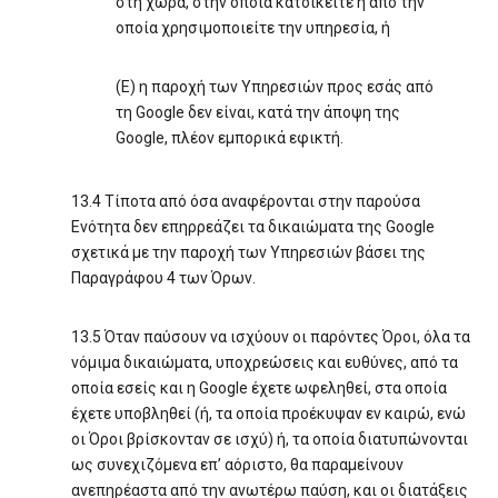
στη χώρα, στην οποία κατοικείτε ή από την
οποία χρησιμοποιείτε την υπηρεσία, ή
(Ε) η παροχή των Υπηρεσιών προς εσάς από
τη Google δεν είναι, κατά την άποψη της
Google, πλέον εμπορικά εφικτή.
13.4 Τίποτα από όσα αναφέρονται στην παρούσα
Ενότητα δεν επηρρεάζει τα δικαιώματα της Google
σχετικά με την παροχή των Υπηρεσιών βάσει της
Παραγράφου 4 των Όρων.
13.5 Όταν παύσουν να ισχύουν οι παρόντες Όροι, όλα τα
νόμιμα δικαιώματα, υποχρεώσεις και ευθύνες, από τα
οποία εσείς και η Google έχετε ωφεληθεί, στα οποία
έχετε υποβληθεί (ή, τα οποία προέκυψαν εν καιρώ, ενώ
οι Όροι βρίσκονταν σε ισχύ) ή, τα οποία διατυπώνονται
ως συνεχιζόμενα επ’ αόριστο, θα παραμείνουν
ανεπηρέαστα από την ανωτέρω παύση, και οι διατάξεις