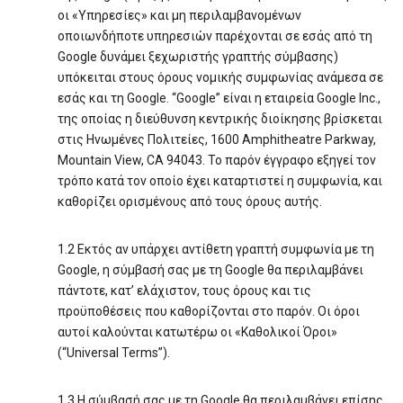
οι «Υπηρεσίες» και μη περιλαμβανομένων
οποιωνδήποτε υπηρεσιών παρέχονται σε εσάς από τη
Google δυνάμει ξεχωριστής γραπτής σύμβασης)
υπόκειται στους όρους νομικής συμφωνίας ανάμεσα σε
εσάς και τη Google. “Google” είναι η εταιρεία Google Inc.,
της οποίας η διεύθυνση κεντρικής διοίκησης βρίσκεται
στις Ηνωμένες Πολιτείες, 1600 Amphitheatre Parkway,
Mountain View, CA 94043. Το παρόν έγγραφο εξηγεί τον
τρόπο κατά τον οποίο έχει καταρτιστεί η συμφωνία, και
καθορίζει ορισμένους από τους όρους αυτής.
1.2 Εκτός αν υπάρχει αντίθετη γραπτή συμφωνία με τη
Google, η σύμβασή σας με τη Google θα περιλαμβάνει
πάντοτε, κατ’ ελάχιστον, τους όρους και τις
προϋποθέσεις που καθορίζονται στο παρόν. Οι όροι
αυτοί καλούνται κατωτέρω οι «Καθολικοί Όροι»
(“Universal Terms”).
1.3 Η σύμβασή σας με τη Google θα περιλαμβάνει επίσης