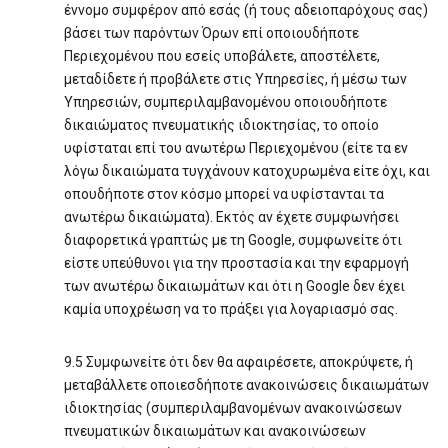
έννομο συμφέρον από εσάς (ή τους αδειοπαρόχους σας)
βάσει των παρόντων Όρων επί οποιουδήποτε
Περιεχομένου που εσείς υποβάλετε, αποστέλετε,
μεταδίδετε ή προβάλετε στις Υπηρεσίες, ή μέσω των
Υπηρεσιών, συμπεριλαμβανομένου οποιουδήποτε
δικαιώματος πνευματικής ιδιοκτησίας, το οποίο
υφίσταται επί του ανωτέρω Περιεχομένου (είτε τα εν
λόγω δικαιώματα τυγχάνουν κατοχυρωμένα είτε όχι, και
οπουδήποτε στον κόσμο μπορεί να υφίστανται τα
ανωτέρω δικαιώματα). Εκτός αν έχετε συμφωνήσει
διαφορετικά γραπτώς με τη Google, συμφωνείτε ότι
είστε υπεύθυνοι για την προστασία και την εφαρμογή
των ανωτέρω δικαιωμάτων και ότι η Google δεν έχει
καμία υποχρέωση να το πράξει για λογαριασμό σας.
9.5 Συμφωνείτε ότι δεν θα αφαιρέσετε, αποκρύψετε, ή
μεταβάλλετε οποιεσδήποτε ανακοινώσεις δικαιωμάτων
ιδιοκτησίας (συμπεριλαμβανομένων ανακοινώσεων
πνευματικών δικαιωμάτων και ανακοινώσεων