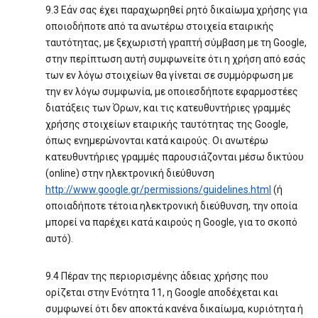
9.3 Εάν σας έχει παραχωρηθεί ρητό δικαίωμα χρήσης για
οποιοδήποτε από τα ανωτέρω στοιχεία εταιρικής
ταυτότητας, με ξεχωριστή γραπτή σύμβαση με τη Google,
στην περίπτωση αυτή συμφωνείτε ότι η χρήση από εσάς
των εν λόγω στοιχείων θα γίνεται σε συμμόρφωση με
την εν λόγω συμφωνία, με οποιεσδήποτε εφαρμοστέες
διατάξεις των Όρων, και τις κατευθυντήριες γραμμές
χρήσης στοιχείων εταιρικής ταυτότητας της Google,
όπως ενημερώνονται κατά καιρούς. Οι ανωτέρω
κατευθυντήριες γραμμές παρουσιάζονται μέσω δικτύου
(online) στην ηλεκτρονική διεύθυνση
http://www.google.gr/permissions/guidelines.html
(ή
οποιαδήποτε τέτοια ηλεκτρονική διεύθυνση, την οποία
μπορεί να παρέχει κατά καιρούς η Google, για το σκοπό
αυτό).
9.4 Πέραν της περιορισμένης άδειας χρήσης που
ορίζεται στην Ενότητα 11, η Google αποδέχεται και
συμφωνεί ότι δεν αποκτά κανένα δικαίωμα, κυριότητα ή