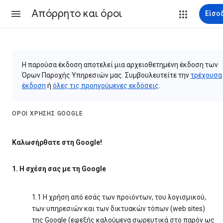
Απόρρητο και όροι
Είσο
Η παρούσα έκδοση αποτελεί μια αρχειοθετημένη έκδοση των
Όρων Παροχής Υπηρεσιών μας. Συμβουλευτείτε την
τρέχουσα
έκδοση
ή
όλες τις προηγούμενες εκδόσεις
.
ΌΡΟΙ ΧΡΉΣΗΣ GOOGLE
Καλωσήρθατε στη Google!
1. Η σχέση σας με τη Google
1.1 Η χρήση από εσάς των προϊόντων, του λογισμικού,
των υπηρεσιών και των δικτυακών τόπων (web sites)
της Google (εφεξής καλούμενα σωρευτικά στο παρόν ως