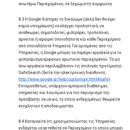
ανωτέρω Περιεχομένου, σε ξεχωριστή συμφωνία.
8.3 Η Google διατηρεί το δικαίωμα (αλλά δεν θα έχει
καμία υποχρέωση) να ελέγχει προληπτικά, να
αναθεωρεί, σηματοδοτεί, φιλτράρει, τροποποιεί,
αρνείται ή αφαιρεί οποιοδήποτε και κάθε Περιεχόμενο
από οποιαδήποτε Υπηρεσία. Για ορισμένες από τις
Υπηρεσίες, η Google μπορεί να παρέχει εργαλεία για το
φιλτράρισμα εμφανώς ερωτικού περιεχομένου. Τα ως
άνω εργαλεία περιλαμβάνουν τις επιλογές προτίμησης
SafeSearch (δείτε την ηλεκτρονική διεύθυνση
http://www.google.gr/help/customize.html#safe
).
Επιπροσθέτως, υπάρχουν εμπορικά διαθέσιμες
υπηρεσίες και λογισμικό για τον περιορισμό της
πρόσβασης σε υλικό, το οποίο ενδεχομένως θεωρείτε
ενοχλητικό ή αποδοκιμαστέο.
8.4 Κατανοείτε ότι χρησιμοποιώντας τις Υπηρεσίες
ενδέχεται να εκτεθείτε σε Περιεχόμενο το οποίο μπορεί