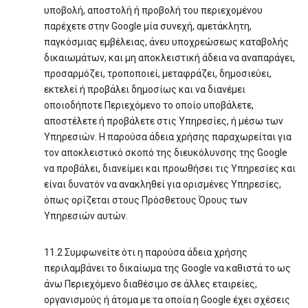
υποβολή, αποστολή ή προβολή του περιεχομένου
παρέχετε στην Google μία συνεχή, αμετάκλητη,
παγκόσμιας εμβέλειας, άνευ υποχρεώσεως καταβολής
δικαιωμάτων, και μη αποκλειστική άδεια να αναπαράγει,
προσαρμόζει, τροποποιεί, μεταφράζει, δημοσιεύει,
εκτελεί ή προβάλει δημοσίως και να διανέμει
οποιοδήποτε Περιεχόμενο το οποίο υποβάλετε,
αποστέλετε ή προβάλετε στις Υπηρεσίες, ή μέσω των
Υπηρεσιών. Η παρούσα άδεια χρήσης παραχωρείται για
τον αποκλειστικό σκοπό της διευκόλυνσης της Google
να προβάλει, διανείμει και προωθήσει τις Υπηρεσίες και
είναι δυνατόν να ανακληθεί για ορισμένες Υπηρεσίες,
όπως ορίζεται στους Πρόσθετους Όρους των
Υπηρεσιών αυτών.
11.2 Συμφωνείτε ότι η παρούσα άδεια χρήσης
περιλαμβάνει το δικαίωμα της Google να καθιστά το ως
άνω Περιεχόμενο διαθέσιμο σε άλλες εταιρείες,
οργανισμούς ή άτομα με τα οποία η Google έχει σχέσεις