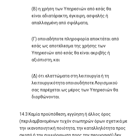
(Β) η χρήση των Υπηρεσιών από εσάς θα
είναι αδιατάρακτη, έγκαιρη, ασφαλής ή
απαλλαγμένη από σφάλματα,
(Γ) οποιαδήποτε πληροφορία αποκτάται από
εσάς ως αποτέλεσμα της χρήσης των
Υπηρεσιών από εσάς θα είναι ακριβής ή
αξιόπιστη, και
(Δ) ότι ελαττώματα στη λειτουργία ή τη
λειτουργικότητα οποιουδήποτε Λογισμικού
σας παρέχεται ως μέρος των Υπηρεσιών θα
διορθώνονται.
14.3 Καμία προϋπόθεση, εγγύηση ή άλλος όρος
(περιλαμβανομένων τυχόν σιωπηρών όρων σχετικά με
την ικανοποιητική ποιότητα, την καταλληλότητα προς
σκοπό ή την συμμόρφωση προς την περιγραφή) δεν