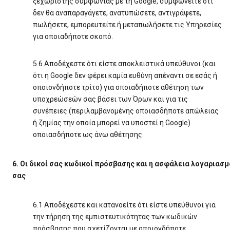
ξεχωριστής συμφωνίας με τη Google, συμφωνείτε ότι
δεν θα αναπαραγάγετε, ανατυπώσετε, αντιγράψετε,
πωλήσετε, εμπορευτείτε ή μεταπωλήσετε τις Υπηρεσίες
για οποιαδήποτε σκοπό.
5.6 Αποδέχεστε ότι είστε αποκλειστικά υπεύθυνοι (και
ότι η Google δεν φέρει καμία ευθύνη απέναντι σε εσάς ή
οποιονδήποτε τρίτο) για οποιαδήποτε αθέτηση των
υποχρεώσεών σας βάσει των Όρων και για τις
συνέπειες (περιλαμβανομένης οποιασδήποτε απώλειας
ή ζημίας την οποία μπορεί να υποστεί η Google)
οποιασδήποτε ως άνω αθέτησης.
6. Οι δικοί σας κωδικοί πρόσβασης και η ασφάλεια λογαριασ
σας
6.1 Αποδέχεστε και κατανοείτε ότι είστε υπεύθυνοι για
την τήρηση της εμπιστευτικότητας των κωδικών
πρόσβασης που σχετίζονται με οποιονδήποτε