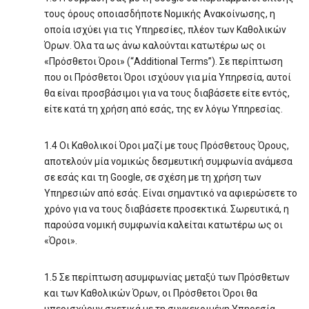
τους όρους οποιασδήποτε Νομικής Ανακοίνωσης, η
οποία ισχύει για τις Υπηρεσίες, πλέον των Καθολικών
Όρων. Όλα τα ως άνω καλούνται κατωτέρω ως οι
«Πρόσθετοι Όροι» (“Additional Terms”). Σε περίπτωση
που οι Πρόσθετοι Όροι ισχύουν για μία Υπηρεσία, αυτοί
θα είναι προσβάσιμοι για να τους διαβάσετε είτε εντός,
είτε κατά τη χρήση από εσάς, της εν λόγω Υπηρεσίας.
1.4 Οι Καθολικοί Όροι μαζί με τους Πρόσθετους Όρους,
αποτελούν μία νομικώς δεσμευτική συμφωνία ανάμεσα
σε εσάς και τη Google, σε σχέση με τη χρήση των
Υπηρεσιών από εσάς. Είναι σημαντικό να αφιερώσετε το
χρόνο για να τους διαβάσετε προσεκτικά. Σωρευτικά, η
παρούσα νομική συμφωνία καλείται κατωτέρω ως οι
«Όροι».
1.5 Σε περίπτωση ασυμφωνίας μεταξύ των Πρόσθετων
και των Καθολικών Όρων, οι Πρόσθετοι Όροι θα