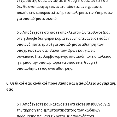
ξεχωριστής συμφωνίας με τη Google, συμφωνείτε ότι
δεν θα αναπαραγάγετε, ανατυπώσετε, αντιγράψετε,
πωλήσετε, εμπορευτείτε ή μεταπωλήσετε τις Υπηρεσίες
για οποιαδήποτε σκοπό.
5.6 Αποδέχεστε ότι είστε αποκλειστικά υπεύθυνοι (και
ότι η Google δεν φέρει καμία ευθύνη απέναντι σε εσάς ή
οποιονδήποτε τρίτο) για οποιαδήποτε αθέτηση των
υποχρεώσεών σας βάσει των Όρων και για τις
συνέπειες (περιλαμβανομένης οποιασδήποτε απώλειας
ή ζημίας την οποία μπορεί να υποστεί η Google)
οποιασδήποτε ως άνω αθέτησης.
6. Οι δικοί σας κωδικοί πρόσβασης και η ασφάλεια λογαριασ
σας
6.1 Αποδέχεστε και κατανοείτε ότι είστε υπεύθυνοι για
την τήρηση της εμπιστευτικότητας των κωδικών
πρόσβασης που σχετίζονται με οποιονδήποτε