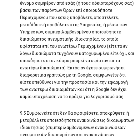
έννομο συμφέρον από εσάς (ή τους αδειοπαρόχους σας)
βάσει των παρόντων Όρων επί οποιουδήποτε
Περιεχομένου που εσείς υποβάλετε, αποστέλετε,
μεταδίδετε ή προβάλετε στις Υπηρεσίες, ή μέσω των
Υπηρεσιών, συμπεριλαμβανομένου οποιουδήποτε
δικαιώματος πνευματικής ιδιοκτησίας, το οποίο
υφίσταται επί του ανωτέρω Περιεχομένου (είτε τα εν
λόγω δικαιώματα τυγχάνουν κατοχυρωμένα είτε όχι, και
οπουδήποτε στον κόσμο μπορεί να υφίστανται τα
ανωτέρω δικαιώματα). Εκτός αν έχετε συμφωνήσει
διαφορετικά γραπτώς με τη Google, συμφωνείτε ότι
είστε υπεύθυνοι για την προστασία και την εφαρμογή
των ανωτέρω δικαιωμάτων και ότι η Google δεν έχει
καμία υποχρέωση να το πράξει για λογαριασμό σας.
9.5 Συμφωνείτε ότι δεν θα αφαιρέσετε, αποκρύψετε, ή
μεταβάλλετε οποιεσδήποτε ανακοινώσεις δικαιωμάτων
ιδιοκτησίας (συμπεριλαμβανομένων ανακοινώσεων
πνευματικών δικαιωμάτων και ανακοινώσεων