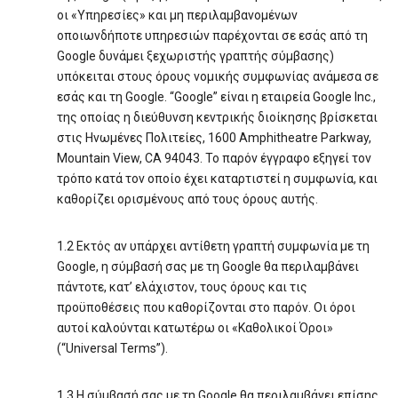
οι «Υπηρεσίες» και μη περιλαμβανομένων
οποιωνδήποτε υπηρεσιών παρέχονται σε εσάς από τη
Google δυνάμει ξεχωριστής γραπτής σύμβασης)
υπόκειται στους όρους νομικής συμφωνίας ανάμεσα σε
εσάς και τη Google. “Google” είναι η εταιρεία Google Inc.,
της οποίας η διεύθυνση κεντρικής διοίκησης βρίσκεται
στις Ηνωμένες Πολιτείες, 1600 Amphitheatre Parkway,
Mountain View, CA 94043. Το παρόν έγγραφο εξηγεί τον
τρόπο κατά τον οποίο έχει καταρτιστεί η συμφωνία, και
καθορίζει ορισμένους από τους όρους αυτής.
1.2 Εκτός αν υπάρχει αντίθετη γραπτή συμφωνία με τη
Google, η σύμβασή σας με τη Google θα περιλαμβάνει
πάντοτε, κατ’ ελάχιστον, τους όρους και τις
προϋποθέσεις που καθορίζονται στο παρόν. Οι όροι
αυτοί καλούνται κατωτέρω οι «Καθολικοί Όροι»
(“Universal Terms”).
1.3 Η σύμβασή σας με τη Google θα περιλαμβάνει επίσης