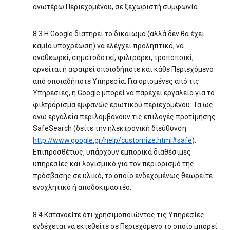
ανωτέρω Περιεχομένου, σε ξεχωριστή συμφωνία.
8.3 Η Google διατηρεί το δικαίωμα (αλλά δεν θα έχει
καμία υποχρέωση) να ελέγχει προληπτικά, να
αναθεωρεί, σηματοδοτεί, φιλτράρει, τροποποιεί,
αρνείται ή αφαιρεί οποιοδήποτε και κάθε Περιεχόμενο
από οποιαδήποτε Υπηρεσία. Για ορισμένες από τις
Υπηρεσίες, η Google μπορεί να παρέχει εργαλεία για το
φιλτράρισμα εμφανώς ερωτικού περιεχομένου. Τα ως
άνω εργαλεία περιλαμβάνουν τις επιλογές προτίμησης
SafeSearch (δείτε την ηλεκτρονική διεύθυνση
http://www.google.gr/help/customize.html#safe
).
Επιπροσθέτως, υπάρχουν εμπορικά διαθέσιμες
υπηρεσίες και λογισμικό για τον περιορισμό της
πρόσβασης σε υλικό, το οποίο ενδεχομένως θεωρείτε
ενοχλητικό ή αποδοκιμαστέο.
8.4 Κατανοείτε ότι χρησιμοποιώντας τις Υπηρεσίες
ενδέχεται να εκτεθείτε σε Περιεχόμενο το οποίο μπορεί