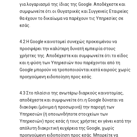
για λογαριασμό της ίδιας της Google. Αποδέχεστε και
συμφωνείτε ότι οι Θυγατρικές και Συγγενείς Εταιρείες
θα έχουν το δικαίωμα να παρέχουν τις Υπηρεσίες σε
εσάς.
4.2 Η Google καινοτομεί συνεχώς προκειμένου να
προσφέρει την καλύτερη δυνατή εμπειρία στους
χρήστες της. Αποδέχεστε και συμφωνείτε ότι το είδος
και η φύση των Υπηρεσιών που παρέχονται από τη
Google μπορούν να τροποποιούνται κατά καιρούς χωρίς
προηγούμενη ειδοποίηση προς εσάς.
4.3 Στο πλαίσιο της ανωτέρω διαρκούς καινοτομίας,
αποδέχεστε και συμφωνείτε ότι η Google δύναται να
διακόψει (μόνιμα ή προσωρινά) την παροχή των
Υπηρεσιών (ή οποιωνδήποτε στοιχείων των
Υπηρεσιών) προς εσάς ή τους χρήστες εν γένει κατά την
απόλυτη διακριτική ευχέρεια της Google, χωρίς
προηγούμενη ειδοποίηση προς εσάς. Μπορείτε να