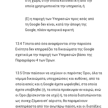
στη χώρα, στην οποία κατοικείτε ή από την
οποία χρησιμοποιείτε την υπηρεσία, ή
(Ε) η παροχή των Υπηρεσιών προς εσάς από
τη Google δεν είναι, κατά την άποψη της
Google, πλέον εμπορικά εφικτή.
13.4 Τίποτα από όσα αναφέρονται στην παρούσα
Ενότητα δεν επηρρεάζει τα δικαιώματα της Google
σχετικά με την παροχή των Υπηρεσιών βάσει της
Παραγράφου 4 των Όρων.
13.5 Όταν παύσουν να ισχύουν οι παρόντες Όροι, όλα τα
νόμιμα δικαιώματα, υποχρεώσεις και ευθύνες, από τα
οποία εσείς και η Google έχετε ωφεληθεί, στα οποία
έχετε υποβληθεί (ή, τα οποία προέκυψαν εν καιρώ, ενώ
οι Όροι βρίσκονταν σε ισχύ) ή, τα οποία διατυπώνονται
ως συνεχιζόμενα επ’ αόριστο, θα παραμείνουν
ανεπηρέαστα από την ανωτέρω παύση, και οι διατάξεις