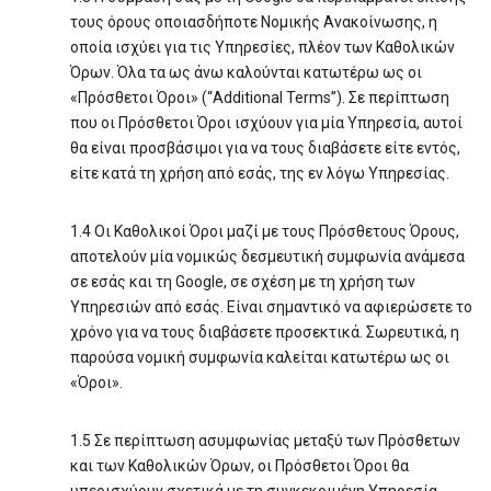
τους όρους οποιασδήποτε Νομικής Ανακοίνωσης, η
οποία ισχύει για τις Υπηρεσίες, πλέον των Καθολικών
Όρων. Όλα τα ως άνω καλούνται κατωτέρω ως οι
«Πρόσθετοι Όροι» (“Additional Terms”). Σε περίπτωση
που οι Πρόσθετοι Όροι ισχύουν για μία Υπηρεσία, αυτοί
θα είναι προσβάσιμοι για να τους διαβάσετε είτε εντός,
είτε κατά τη χρήση από εσάς, της εν λόγω Υπηρεσίας.
1.4 Οι Καθολικοί Όροι μαζί με τους Πρόσθετους Όρους,
αποτελούν μία νομικώς δεσμευτική συμφωνία ανάμεσα
σε εσάς και τη Google, σε σχέση με τη χρήση των
Υπηρεσιών από εσάς. Είναι σημαντικό να αφιερώσετε το
χρόνο για να τους διαβάσετε προσεκτικά. Σωρευτικά, η
παρούσα νομική συμφωνία καλείται κατωτέρω ως οι
«Όροι».
1.5 Σε περίπτωση ασυμφωνίας μεταξύ των Πρόσθετων
και των Καθολικών Όρων, οι Πρόσθετοι Όροι θα