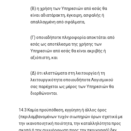
(Β) η χρήση των Υπηρεσιών από εσάς θα
είναι αδιατάρακτη, έγκαιρη, ασφαλής ή
απαλλαγμένη από σφάλματα,
(Γ) οποιαδήποτε πληροφορία αποκτάται από
εσάς ως αποτέλεσμα της χρήσης των
Υπηρεσιών από εσάς θα είναι ακριβής ή
αξιόπιστη, και
(Δ) ότι ελαττώματα στη λειτουργία ή τη
λειτουργικότητα οποιουδήποτε Λογισμικού
σας παρέχεται ως μέρος των Υπηρεσιών θα
διορθώνονται.
14.3 Καμία προϋπόθεση, εγγύηση ή άλλος όρος
(περιλαμβανομένων τυχόν σιωπηρών όρων σχετικά με
την ικανοποιητική ποιότητα, την καταλληλότητα προς
σκοπό ή την συμμόρφωση προς την περιγραφή) δεν