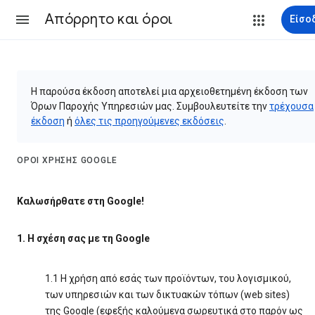
Απόρρητο και όροι
Είσο
Η παρούσα έκδοση αποτελεί μια αρχειοθετημένη έκδοση των
Όρων Παροχής Υπηρεσιών μας. Συμβουλευτείτε την
τρέχουσα
έκδοση
ή
όλες τις προηγούμενες εκδόσεις
.
ΌΡΟΙ ΧΡΉΣΗΣ GOOGLE
Καλωσήρθατε στη Google!
1. Η σχέση σας με τη Google
1.1 Η χρήση από εσάς των προϊόντων, του λογισμικού,
των υπηρεσιών και των δικτυακών τόπων (web sites)
της Google (εφεξής καλούμενα σωρευτικά στο παρόν ως