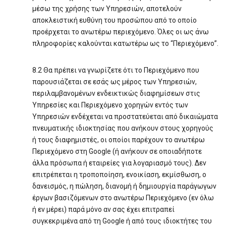
μέσω της χρήσης των Υπηρεσιών, αποτελούν
αποκλειστική ευθύνη του προσώπου από το οποίο
προέρχεται το ανωτέρω περιεχόμενο. Όλες οι ως άνω
πληροφορίες καλούνται κατωτέρω ως το “Περιεχόμενο”.
8.2 Θα πρέπει να γνωρίζετε ότι το Περιεχόμενο που
παρουσιάζεται σε εσάς ως μέρος των Υπηρεσιών,
περιλαμβανομένων ενδεικτικώς διαφημίσεων στις
Υπηρεσίες και Περιεχόμενο χορηγών εντός των
Υπηρεσιών ενδέχεται να προστατεύεται από δικαιώματα
πνευματικής ιδιοκτησίας που ανήκουν στους χορηγούς
ή τους διαφημιστές, οι οποίοι παρέχουν το ανωτέρω
Περιεχόμενο στη Google (ή ανήκουν σε οποιαδήποτε
άλλα πρόσωπα ή εταιρείες για λογαριασμό τους). Δεν
επιτρέπεται η τροποποίηση, ενοικίαση, εκμίσθωση, ο
δανεισμός, η πώληση, διανομή ή δημιουργία παράγωγων
έργων βασιζόμενων στο ανωτέρω Περιεχόμενο (εν όλω
ή εν μέρει) παρά μόνο αν σας έχει επιτραπεί
συγκεκριμένα από τη Google ή από τους ιδιοκτήτες του