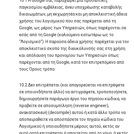
10.1 Η Google σας παραχωρεί μία προσωπική,
παγκοσμίου εμβέλειας, άνευ υποχρέωσης καταβολής
δικαιωμάτων, μη εκχωρητέα και μη αποκλειστική άδεια
χρήσης του λογισμικού που σας παρέχεται από τη
Google, ως μέρος των Υπηρεσιών, όπως παρέχονται σε
εσάς από τη Google (καλούμενο κατωτέρω ως το
“Λογισμικό”). Η παρούσα άδεια χρήσης παρέχεται για τον
αποκλειστικό σκοπό της διευκόλυνσής σας στη χρήση
και απόλαυση του προνομίου των Υπηρεσιών όπως
παρέχονται από τη Google, κατά τον επιτρεπόμενο από
τους Όρους τρόπο.
10.2 Δεν επιτρέπεται (και απαγορεύεται να επιτρέψετε
σε οποιονδήποτε άλλο) να αντιγράψετε, τροποποιήσετε,
δημιουργήσετε παράγωγο έργο του πηγαίου κώδικα, να
προβείτε σε αποσυμπίληση (reverse engineer),
ανακατασκευή (decompile) αυτού ή κατά άλλο τρόπο να
αποπειραθείτε να αποσπάσετε τον πηγαίο κώδικα του
Λογισμικού ή οποιουδήποτε μέρους αυτού, εκτός αν
αυτό ρητά επιτρέπεται ή απαιτείται από το νόμο, ή εκτός