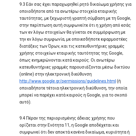
9.3 Εάν σας έχει παραχωρηθεί ρητό δικαίωμα χρήσης για
οποιοδήποτε από τα ανωτέρω στοιχεία εταιρικής
ταυτότητας, με ξεχωριστή γραπτή σύμβαση με τη Google,
στην περίπτωση αυτή συμφωνείτε ότι η χρήση από εσάς
των εν λόγω στοιχείων θα γίνεται σε συμμόρφωση με
την εν λόγω συμφωνία, με οποιεσδήποτε εφαρμοστέες
διατάξεις των Όρων, και τις κατευθυντήριες γραμμές
χρήσης στοιχείων εταιρικής ταυτότητας της Google,
όπως ενημερώνονται κατά καιρούς. Οι ανωτέρω
κατευθυντήριες γραμμές παρουσιάζονται μέσω δικτύου
(online) στην ηλεκτρονική διεύθυνση
http://www.google.gr/permissions/guidelines.html
(ή
οποιαδήποτε τέτοια ηλεκτρονική διεύθυνση, την οποία
μπορεί να παρέχει κατά καιρούς η Google, για το σκοπό
αυτό).
9.4 Πέραν της περιορισμένης άδειας χρήσης που
ορίζεται στην Ενότητα 11, η Google αποδέχεται και
συμφωνεί ότι δεν αποκτά κανένα δικαίωμα, κυριότητα ή