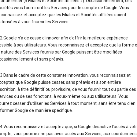
onde entier (« Filiales et Sociétés affiliées »). Occasionnellement, ces
ociétés vous fourniront les Services pour le compte de Google. Vous
econnaissez et acceptez que les Filiales et Sociétés affiliées soient
utorisées à vous fournir les Services.
.2 Google n'a de cesse d'innover afin d’offrir la meilleure expérience
ossible à ses utilisateurs. Vous reconnaissez et acceptez que la forme e
a nature des Services fournis par Google puissent être modifiées
ccasionnellement et sans préavis.
.3 Dans le cadre de cette constante innovation, vous reconnaissez et
cceptez que Google puisse cesser, sans préavis et à son entière
iscrétion, à titre définitif ou provisoire, de vous fournir tout ou partie des
ervices ou de ses fonctions, à vous-même ou aux utilisateurs. Vous
ourrez cesser d'utiliser les Services à tout moment, sans être tenu d'en
nformer Google de manière spécifique.
.4 Vous reconnaissez et acceptez que, si Google désactive l'accès à vot
ompte, vous pourriez ne pas avoir accès aux Services, aux coordonnées