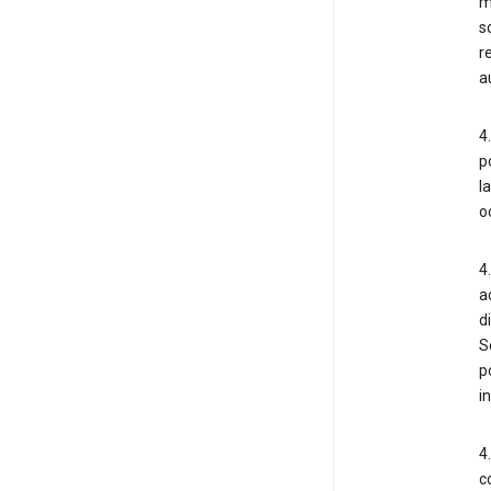
m
s
r
a
4
p
l
o
4
a
d
S
p
i
4
c