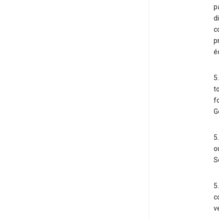
p
d
c
p
é
5
t
f
G
5
o
S
5
c
v