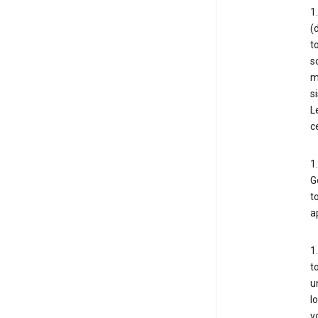
1
(
t
s
m
s
L
c
1
G
t
a
1
t
u
l
v