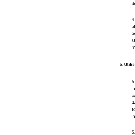
d
4
p
p
s
m
5. Utili
5
i
c
d
t
i
5