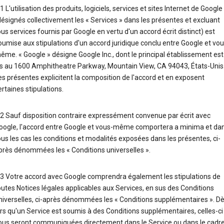
.1 L'utilisation des produits, logiciels, services et sites Internet de Google
désignés collectivement les « Services » dans les présentes et excluant
ous services fournis par Google en vertu d'un accord écrit distinct) est
oumise aux stipulations d'un accord juridique conclu entre Google et vou
ême. « Google » désigne Google Inc., dont le principal établissement est
is au 1600 Amphitheatre Parkway, Mountain View, CA 94043, États-Unis
es présentes explicitent la composition de l'accord et en exposent
ertaines stipulations.
.2 Sauf disposition contraire expressément convenue par écrit avec
oogle, l'accord entre Google et vous-même comportera a minima et da
ous les cas les conditions et modalités exposées dans les présentes, ci-
près dénommées les « Conditions universelles ».
.3 Votre accord avec Google comprendra également les stipulations de
outes Notices légales applicables aux Services, en sus des Conditions
niverselles, ci-après dénommées les « Conditions supplémentaires ». D
ors qu'un Service est soumis à des Conditions supplémentaires, celles-ci
ous seront communiquées directement dans le Service ou dans le cadr