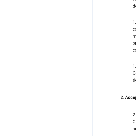
d
1
c
m
p
c
1
C
é
2. Acce
2
C
p