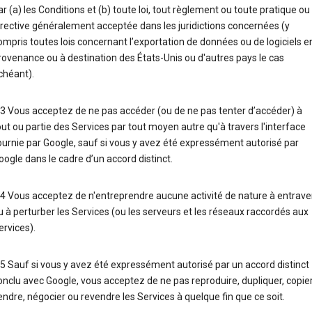
ar (a) les Conditions et (b) toute loi, tout règlement ou toute pratique ou
irective généralement acceptée dans les juridictions concernées (y
ompris toutes lois concernant l’exportation de données ou de logiciels e
rovenance ou à destination des États-Unis ou d'autres pays le cas
chéant).
.3 Vous acceptez de ne pas accéder (ou de ne pas tenter d’accéder) à
out ou partie des Services par tout moyen autre qu'à travers l'interface
ournie par Google, sauf si vous y avez été expressément autorisé par
oogle dans le cadre d’un accord distinct.
.4 Vous acceptez de n'entreprendre aucune activité de nature à entrave
u à perturber les Services (ou les serveurs et les réseaux raccordés aux
ervices).
.5 Sauf si vous y avez été expressément autorisé par un accord distinct
onclu avec Google, vous acceptez de ne pas reproduire, dupliquer, copier
endre, négocier ou revendre les Services à quelque fin que ce soit.