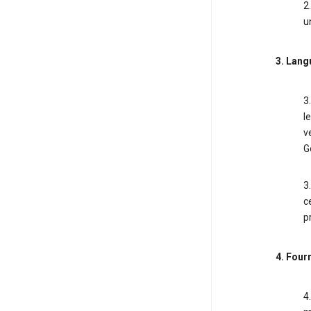
2
u
3. Lang
3
l
v
G
3
c
p
4. Four
4