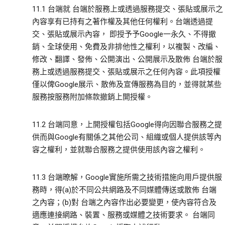
11.1 台端就 台端於服務上或透過服務提交、張貼或展示之
內容享有已持有之著作權及其他任何權利。台端透過提
交、張貼或展示內容， 即授予予Google一永久、不得撤
銷、全球使用、免費及非排他性之權利，以複製、改編、
修改、翻譯、發佈、公開演出、公開展示及散佈 台端於服
務上或透過服務提交、張貼或展示之任何內容。此項授權
僅以俾Google展示、散佈及宣傳服務為目的，並得就某些
服務按服務附加條款撤銷上開授權。
11.2 台端同意，上開授權包括Google得向因聯合服務之提
供而與Google有關係之其他公司、組織或個人提供該等內
容之權利，並就聯合服務之提供使用該內容之權利。
11.3 台端暸解，Google實施所需之技術措施向用戶提供服
務時，得(a)於不同公共網路及不同媒體傳送或散佈 台端
之內容；(b)對 台端之內容作出必要變更，使內容符合及
適應連接網路、裝置、服務或媒體之技術要求。 台端同