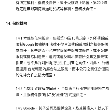
有法定權利、義務及責任，皆不受該終止影響，第20.7條
規定應無限期持續適用於該等權利、義務及責任。
14. 保證排除
14.1 本條款任何規定，包括第14及15條規定，均不排除或
限制Google根據適用法律不得合法排除或限制之損失保證
或責任。某些轄區不允許排除某些保證或條件，或不允許
限制或排除因過失、違約或違反暗示條款所引起之損失或
損害，或不允許對附隨或衍生性損害之責任，因此， 台端
僅適用 台端轄區內屬合法之限制，而本公司之責任亦僅限
於法律允許之最大範圍。
14.2 台端明確暸解並同意， 台端應自行承擔使用服務之風
險，且服務係按“現狀”及“原樣”方式提供之。
14.3 Google、其子公司及關係企業，及其授權人，就以下