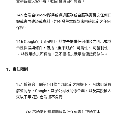
受損或損失資料者，概由 台端自行負責。
14.5 台端自Google獲得或透過服務或自服務獲得之任何口
頭或書面建議或資料，均不發生本條款未明確規定之任何
保證。
14.6 Google另明確聲明，其並未提供任何種類之明示或默
示性保證與條件，包括（但不限於）可銷性、 可獲利性
、 特殊用途之可適性，及不侵權之默示性保證與條件。
15. 責任限制
15.1 於符合上開第14.1條全部規定之前提下， 台端明確暸
解並同意，Google、其子公司及關係企業，以及其授權人
就以下事項對 台端概不負責：
(A) 不論因何種原因以及於任何責任理論下由