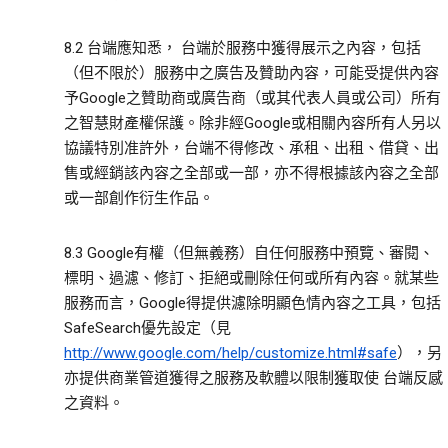
8.2 台端應知悉， 台端於服務中獲得展示之內容，包括
（但不限於）服務中之廣告及贊助內容，可能受提供內容
予Google之贊助商或廣告商（或其代表人員或公司）所有
之智慧財產權保護。除非經Google或相關內容所有人另以
協議特別准許外，台端不得修改、承租、出租、借貸、出
售或經銷該內容之全部或一部，亦不得根據該內容之全部
或一部創作衍生作品。
8.3 Google有權（但無義務）自任何服務中預覽、審閱、
標明、過濾、修訂、拒絕或刪除任何或所有內容。就某些
服務而言，Google得提供濾除明顯色情內容之工具，包括
SafeSearch優先設定（見
http://www.google.com/help/customize.html#safe
），另
亦提供商業管道獲得之服務及軟體以限制獲取使 台端反感
之資料。