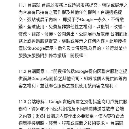
11.1 台端就 台端於服務上或透過服務提交、張貼或展示之
內容享有已持有之著作權及其他任何權利。台端透過提
交、張貼或展示內容， 即授予予Google一永久、不得撤
銷、全球使用、免費及非排他性之權利，以複製、改編、
修改、翻譯、發佈、公開演出、公開展示及散佈 台端於服
務上或透過服務提交、張貼或展示之任何內容。此項授權
僅以俾Google展示、散佈及宣傳服務為目的，並得就某些
服務按服務附加條款撤銷上開授權。
11.2 台端同意，上開授權包括Google得向因聯合服務之提
供而與Google有關係之其他公司、組織或個人提供該等內
容之權利，並就聯合服務之提供使用該內容之權利。
11.3 台端暸解，Google實施所需之技術措施向用戶提供服
務時，得(a)於不同公共網路及不同媒體傳送或散佈 台端
之內容；(b)對 台端之內容作出必要變更，使內容符合及
適應連接網路、裝置、服務或媒體之技術要求。 台端同