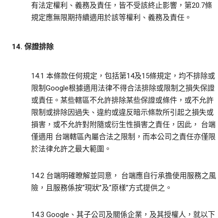
有法定權利、義務及責任，皆不受該終止影響，第20.7條
規定應無限期持續適用於該等權利、義務及責任。
14. 保證排除
14.1 本條款任何規定，包括第14及15條規定，均不排除或
限制Google根據適用法律不得合法排除或限制之損失保證
或責任。某些轄區不允許排除某些保證或條件，或不允許
限制或排除因過失、違約或違反暗示條款所引起之損失或
損害，或不允許對附隨或衍生性損害之責任，因此， 台端
僅適用 台端轄區內屬合法之限制，而本公司之責任亦僅限
於法律允許之最大範圍。
14.2 台端明確暸解並同意， 台端應自行承擔使用服務之風
險，且服務係按“現狀”及“原樣”方式提供之。
14.3 Google、其子公司及關係企業，及其授權人，就以下