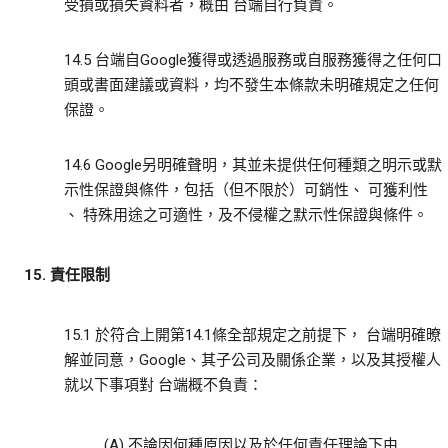
受損或損失資料者，概由 台端自行負責。
14.5 台端自Google獲得或透過服務或自服務獲得之任何口
頭或書面建議或資料，均不發生本條款未明確規定之任何
保證。
14.6 Google另明確聲明，其並未提供任何種類之明示或默
示性保證與條件，包括（但不限於）可銷性、 可獲利性
、 特殊用途之可適性，及不侵權之默示性保證與條件。
15. 責任限制
15.1 於符合上開第14.1條全部規定之前提下， 台端明確暸
解並同意，Google、其子公司及關係企業，以及其授權人
就以下事項對 台端概不負責：
(A) 不論因何種原因以及於任何責任理論下由