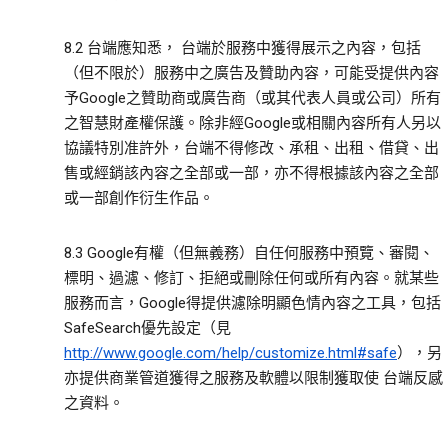
8.2 台端應知悉， 台端於服務中獲得展示之內容，包括
（但不限於）服務中之廣告及贊助內容，可能受提供內容
予Google之贊助商或廣告商（或其代表人員或公司）所有
之智慧財產權保護。除非經Google或相關內容所有人另以
協議特別准許外，台端不得修改、承租、出租、借貸、出
售或經銷該內容之全部或一部，亦不得根據該內容之全部
或一部創作衍生作品。
8.3 Google有權（但無義務）自任何服務中預覽、審閱、
標明、過濾、修訂、拒絕或刪除任何或所有內容。就某些
服務而言，Google得提供濾除明顯色情內容之工具，包括
SafeSearch優先設定（見
http://www.google.com/help/customize.html#safe
），另
亦提供商業管道獲得之服務及軟體以限制獲取使 台端反感
之資料。