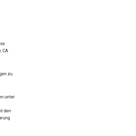
ste
w, CA
gen zu.
en unter
it den
arung