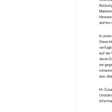
Nutzung
Markene
Hinweis
dürfen 
In unse
Diese In
verfügba
auf die 
deren D
sie gege
notwend
aus, das
Im Zusa
Umständ
Informat