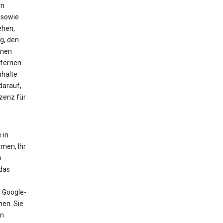
en
 sowie
ehen,
g, den
hnen
tfernen.
nhalte
darauf,
zenz für
 in
men, Ihr
o
 das
m Google-
men. Sie
en