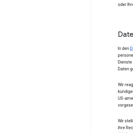
oder Ih
Date
In den
D
persone
Dienste
Daten g
Wir rea
kündige
US-amer
vorgese
Wir stel
ihre Rec