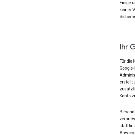
Einige u
keiner W
Sicherhe
Ihr 
Für die 
Google-K
Administ
erstellt
zusätzl
Konto zu
Behandel
verantwo
stattfin
Anwendu