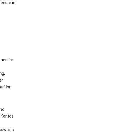
ienste in
nnen Ihr
ng,
er
uf Ihr
ind
s Kontos
assworts