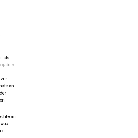
.
e als
orgaben
 zur
nste an
der
en.
echte an
e aus
des