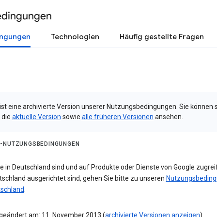
edingungen
ingungen
Technologien
Häufig gestellte Fragen
 ist eine archivierte Version unserer Nutzungsbedingungen. Sie können 
 die
aktuelle Version
sowie
alle früheren Versionen
ansehen.
-NUTZUNGSBEDINGUNGEN
e in Deutschland sind und auf Produkte oder Dienste von Google zugreif
tschland ausgerichtet sind, gehen Sie bitte zu unseren
Nutzungsbedin
tschland
.
 geändert am: 11. November 2013 (
archivierte Versionen anzeigen
)