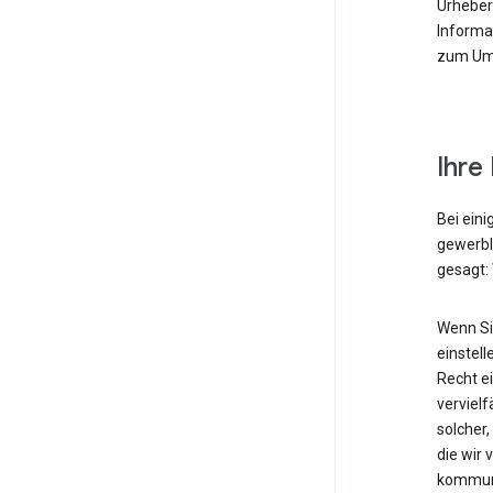
Urheberr
Informa
zum Umg
Ihre
Bei eini
gewerbli
gesagt: 
Wenn Sie
einstel
Recht ei
vervielf
solcher
die wir 
kommuni