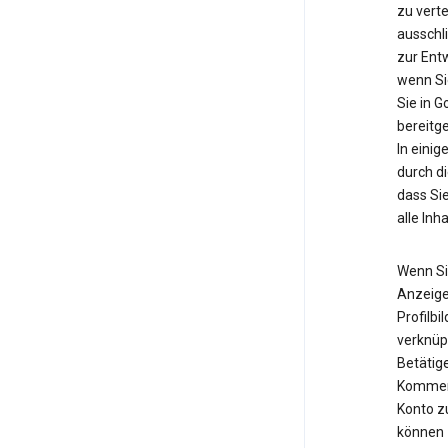
zu vert
ausschl
zur Ent
wenn Si
Sie in 
bereitg
In einig
durch d
dass Si
alle Inh
Wenn Si
Anzeige
Profilbi
verknüp
Betätige
Kommenta
Konto z
können z