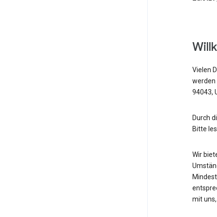
Will
Vielen D
werden 
94043, U
Durch d
Bitte le
Wir bie
Umständ
Mindest
entspre
mit uns,