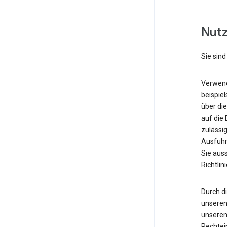
Nutz
Sie sind
Verwende
beispiel
über di
auf die 
zulässi
Ausfuhr
Sie aus
Richtli
Durch d
unseren 
unseren 
Rechtei