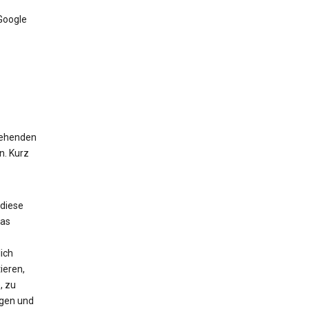
Google
stehenden
n. Kurz
 diese
das
ich
ieren,
, zu
igen und