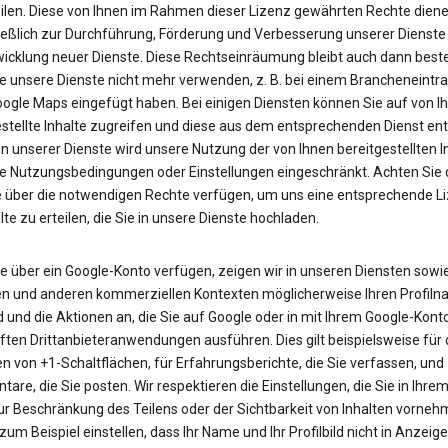
eilen. Diese von Ihnen im Rahmen dieser Lizenz gewährten Rechte dien
ießlich zur Durchführung, Förderung und Verbesserung unserer Dienste
wicklung neuer Dienste. Diese Rechtseinräumung bleibt auch dann best
e unsere Dienste nicht mehr verwenden, z. B. bei einem Brancheneintra
Google Maps eingefügt haben. Bei einigen Diensten können Sie auf von I
estellte Inhalte zugreifen und diese aus dem entsprechenden Dienst en
en unserer Dienste wird unsere Nutzung der von Ihnen bereitgestellten I
ie Nutzungsbedingungen oder Einstellungen eingeschränkt. Achten Sie 
e über die notwendigen Rechte verfügen, um uns eine entsprechende Li
alte zu erteilen, die Sie in unsere Dienste hochladen.
e über ein Google-Konto verfügen, zeigen wir in unseren Diensten sowie
n und anderen kommerziellen Kontexten möglicherweise Ihren Profilna
ld und die Aktionen an, die Sie auf Google oder in mit Ihrem Google-Kont
ften Drittanbieteranwendungen ausführen. Dies gilt beispielsweise für
n von +1-Schaltflächen, für Erfahrungsberichte, die Sie verfassen, und
re, die Sie posten. Wir respektieren die Einstellungen, die Sie in Ihre
ur Beschränkung des Teilens oder der Sichtbarkeit von Inhalten vorneh
um Beispiel einstellen, dass Ihr Name und Ihr Profilbild nicht in Anzeig