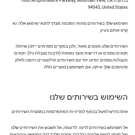
בכתובת ‎1600 Amphitheatre Parkway, Mountain View, CA
94043, United States.
השימוש שלך בשירותים מהווה הסכמה מצדך לתנאי שימוש אלה. נא
קרא אותם בעיון.
השירותים שלנו מגוונים מאוד, ולכן במקרים מסוימים ייתכן שיחולו
תנאים נוספים או דרישות מוצר נוספות (לרבות מגבלת גיל). תנאים
והגבלות נוספים יופיעו יחד עם השירותים הרלוונטיים ויהפכו לחלק
מההסכם שלך איתנו, אם תשתמש במוצרים הללו.
השימוש בשירותים שלנו
אתה נדרש לפעול בכפוף למדיניות המתפרסמת במסגרת השירותים.
אל תשתמש בשירותים לרעה. לדוגמה, אל תשבש את השירותים שלנו
ואל תנסה לגשת אליהם בכל דרך אחרת מלבד דרך הממשק וההוראות