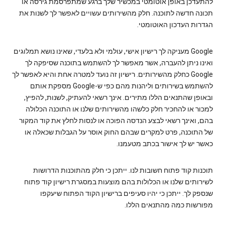
להתעדכן באופן אוטומטי במכשיר שלך ברגע שמתפרסמת גירסה או
תכונה חדשה לתוכנה. חלק מהשירותים עשויים לאפשר לך לשנות את
הגדרות העדכון האוטומטי.
Google מעניקה לך רישיון אישי, עולמי ולא בלעדי, שאינו נושא תמלוגים
ואינו ניתן להעברה, אשר מאפשר לך להשתמש בתוכנה שסיפקה לך
Google כחלק מהשירותים. רישיון זה נועד למטרה אחת והיא לאפשר לך
להשתמש בשירותים וליהנות מהם כפי ש-Google מספקת אותם
ובאופן שהתנאים הללו מתירים. אינך רשאי להעתיק, לשנות, להפיץ,
למכור או להחכיר חלק כלשהו מהשירותים שלנו או התוכנה הכלולה
בהם, ואינך רשאי לבצע הנדסה הפוכה או לנסות לחלץ את קוד המקור
של התוכנה, פרט למקרים שבהם החוק אוסר על הגבלות שכאלה או
כאשר יש לך אישור בכתב מטעמנו.
תוכנות קוד פתוח חשובות לנו. ייתכן כי חלק מהתוכנות הדרושות
לשירותים שלנו או הכלולות בהם מוצעות במסגרת רישיון קוד פתוח
שנספק לך. ייתכן כי יהיו סעיפים ברישיון הקוד הפתוח שיעקפו
מפורשות כמה מהתנאים הללו.