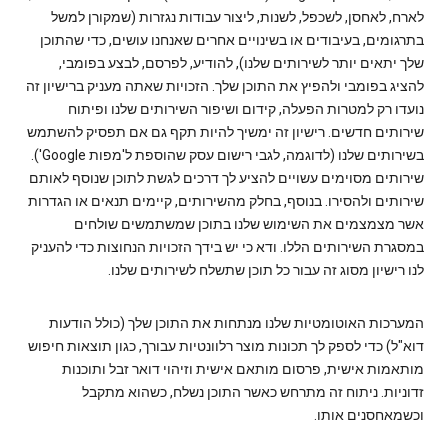
לארח, לאחסן, לשכפל, לשנות, ליצור עבודות נגזרות (שמקורן למשל
בתרגומים, בעיבודים או בשינויים אחרים שאנחנו עושים, כדי שהתוכן
שלך יתאים יותר לשירותים שלנו), להודיע, לפרסם, לבצע בפומבי,
להציג בפומבי ולהפיץ את התוכן שלך. הזכויות שאתה מעניק ברישיון זה
נועדו רק למטרות הפעלה, קידום ושיפור השירותים שלנו ופיתוח
שירותים חדשים. רישיון זה ימשיך להיות תקף גם אם תפסיק להשתמש
בשירותים שלנו (לדוגמה, לגבי רישום עסק שהוספת ל'מפות Google').
שירותים מסוימים עשויים להציע לך דרכים לגשת לתוכן שנוסף לאותם
שירותים ולהסירו. בנוסף, בחלק מהשירותים, קיימים תנאים או הגדרות
אשר מצמצמים את השימוש שלנו בתוכן שמשתמשים שולחים
במסגרת השירותים הללו. ודא כי יש בידך הזכויות הנחוצות כדי להעניק
לנו רישיון מסוג זה עבור כל תוכן שתשלח לשירותים שלנו.
המערכות האוטומטיות שלנו מנתחות את התוכן שלך (כולל הודעות
דוא"ל) כדי לספק לך תכונות מוצר רלוונטיות עבורך, כגון תוצאות חיפוש
מותאמות אישית, פרסום מותאם אישית וזיהוי דואר זבל ותוכנות
זדוניות. ניתוח זה מתרחש כאשר התוכן נשלח, כשהוא מתקבל
וכשמאחסנים אותו.