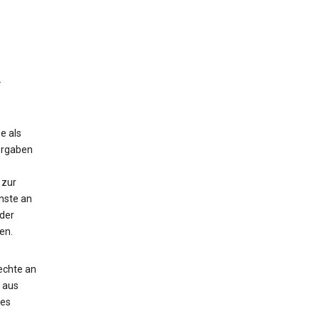
.
e als
orgaben
 zur
nste an
der
en.
echte an
e aus
des