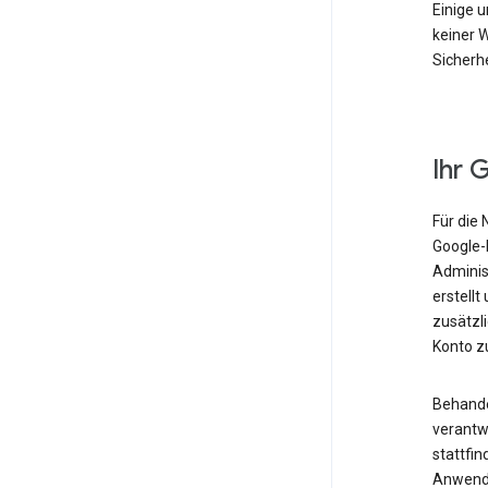
Einige u
keiner W
Sicherhe
Ihr 
Für die 
Google-K
Administ
erstellt
zusätzl
Konto zu
Behandel
verantwo
stattfin
Anwendu