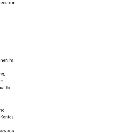
ienste in
nnen Ihr
ng,
er
uf Ihr
ind
s Kontos
assworts