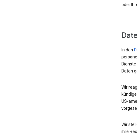
oder Ih
Date
In den
D
persone
Dienste
Daten g
Wir rea
kündige
US-amer
vorgese
Wir stel
ihre Rec