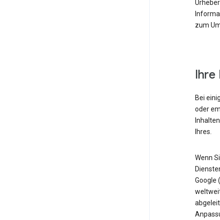
Urheberr
Informa
zum Umg
Ihre
Bei eini
oder em
Inhalten
Ihres.
Wenn Sie
Dienste
Google 
weltweit
abgeleit
Anpassu