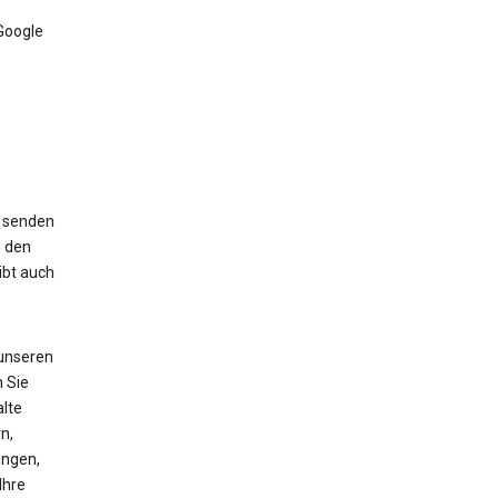
Google
, senden
n den
ibt auch
 unseren
 Sie
lte
n,
ungen,
Ihre