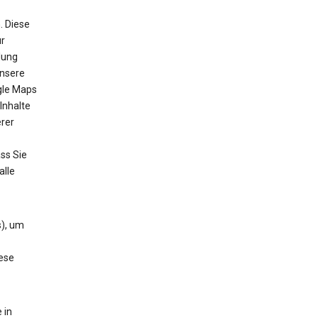
. Diese
r
lung
unsere
gle Maps
Inhalte
rer
ss Sie
alle
s), um
ese
 in