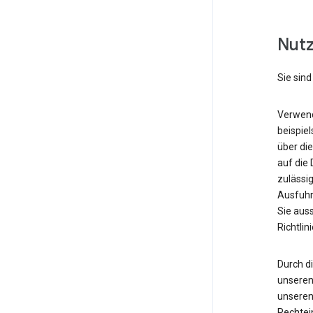
Nutz
Sie sind
Verwende
beispiel
über di
auf die 
zulässi
Ausfuhr
Sie aus
Richtli
Durch d
unseren 
unseren 
Rechtei