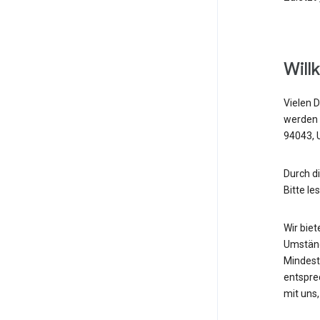
Will
Vielen D
werden 
94043, U
Durch d
Bitte le
Wir bie
Umständ
Mindest
entspre
mit uns,