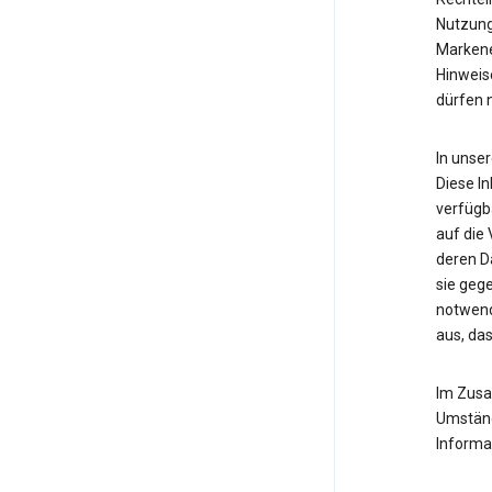
Nutzung
Markene
Hinweis
dürfen 
In unse
Diese In
verfügba
auf die 
deren D
sie gege
notwend
aus, das
Im Zusa
Umständ
Informat