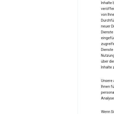
Inhalte 
veröffen
von Ihn
Durchfü
neuer D
Dienste
eingefüg
zugreif
Dienste 
Nutzung
über di
Inhalte 
Unsere a
Ihnen fü
persona
Analyse
Wenn Si