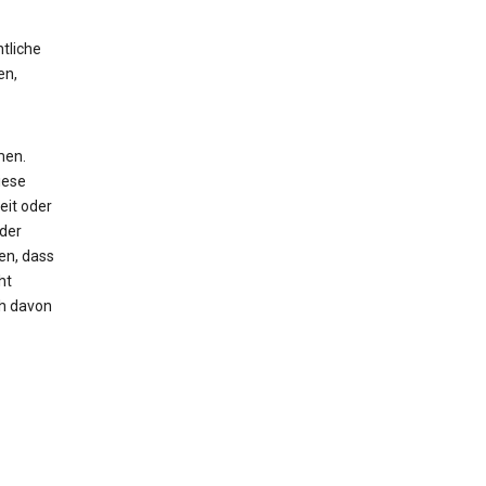
tliche
en,
men.
iese
eit oder
oder
en, dass
ht
ch davon