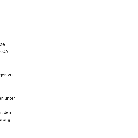
ste
w, CA
gen zu.
en unter
it den
arung