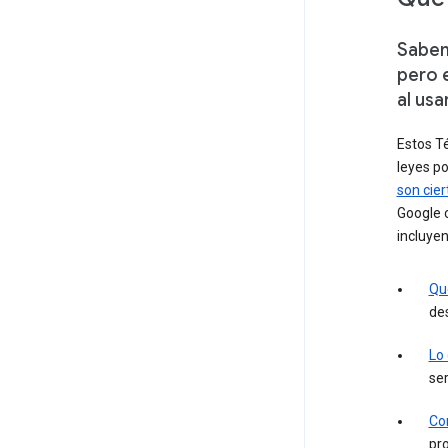
Sabem
pero 
al usa
Estos Té
leyes po
son cier
Google c
incluyen
Qu
des
Lo
ser
Con
pro