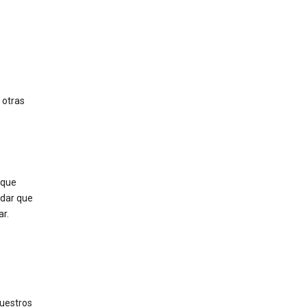
 otras
 que
rdar que
ar.
uestros