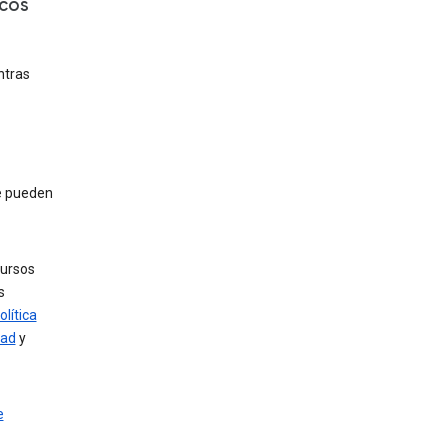
icos
ntras
e pueden
cursos
s
olítica
dad
y
e