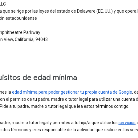
LLC
que se rige por las leyes del estado de Delaware (EE. UU.) y que opera 
ción estadounidense
phitheatre Parkway
 View, California, 94043
isitos de edad mínima
enes la
edad mínima para poder gestionar tu propia cuenta de Google
, d
on el permiso de tu padre, madre o tutor legal para utilizar una cuenta 
Pide a tu padre, madre o tutor legal que lea estos términos contigo.
padre, madre o tutor legal y permites a tu hijo/a que utilice los
servicios
,
estos términos y eres responsable de la actividad que realice en los serv