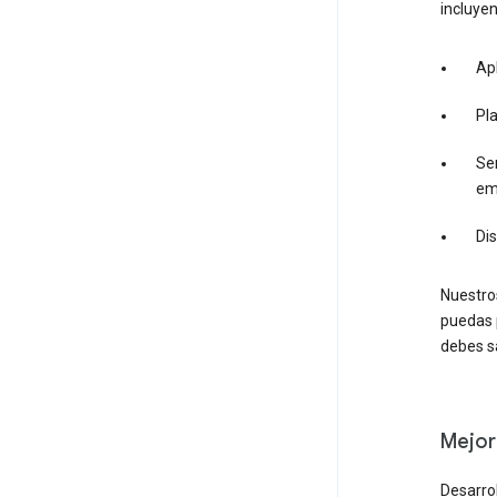
incluyen
Apl
Pl
Ser
em
Di
Nuestro
puedas 
debes sa
Mejor
Desarro