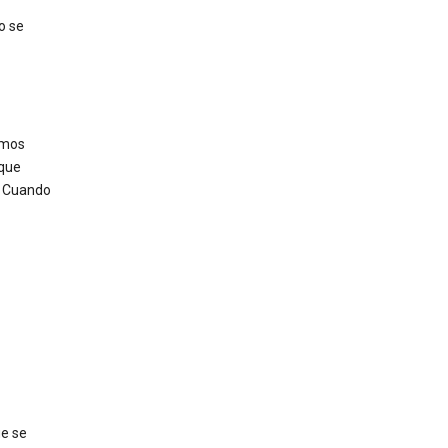
o se
amos
 que
. Cuando
ue se