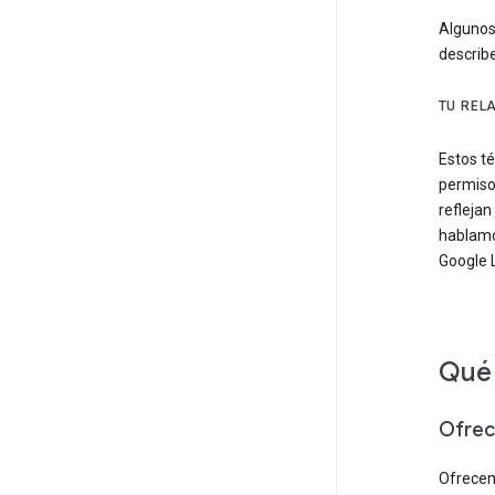
Algunos
describ
TU REL
Estos té
permiso
reflejan
hablamos
Google 
Qué 
Ofrec
Ofrecem