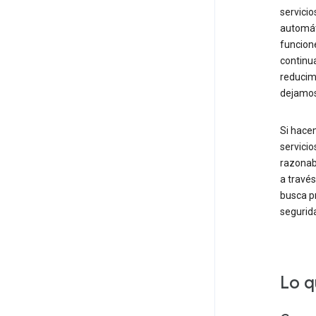
servicio
automáti
funcion
continu
reducimo
dejamos
Si hace
servicio
razonab
a travé
busca pr
segurid
Lo q