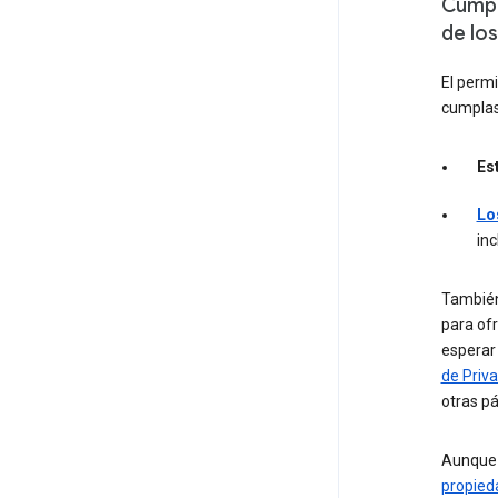
Cumpl
de los
El perm
cumplas
Es
Lo
inc
También 
para of
esperar 
de Priv
otras p
Aunque 
propieda