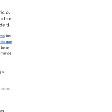
icio,
sotros
e ti.
esa
, las
ído que
 tiene
términos
s y
uestros
ros