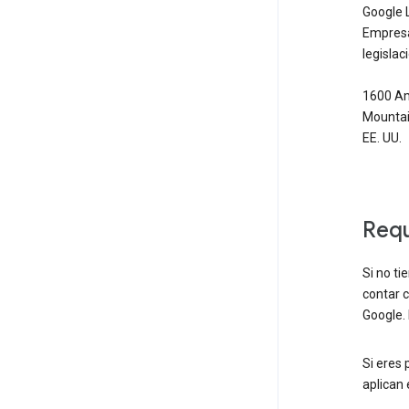
Google 
Empresa 
legisla
1600 Am
Mountain
EE. UU.
Requ
Si no ti
contar c
Google. 
Si eres 
aplican 