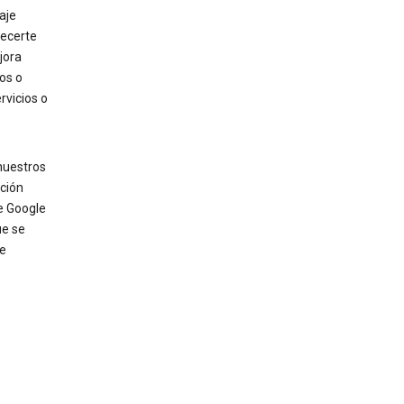
aje
recerte
jora
os o
rvicios o
nuestros
ación
e Google
ue se
de