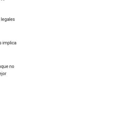
 legales
s implica
nque no
ejor