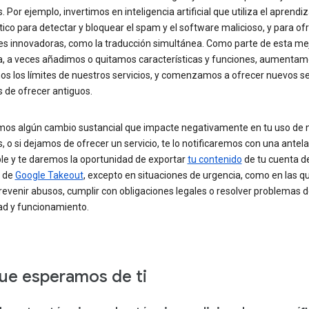
s. Por ejemplo, invertimos en inteligencia artificial que utiliza el aprendiz
co para detectar y bloquear el spam y el software malicioso, y para of
es innovadoras, como la traducción simultánea. Como parte de esta me
a, a veces añadimos o quitamos características y funciones, aumentam
s los límites de nuestros servicios, y comenzamos a ofrecer nuevos se
 de ofrecer antiguos.
mos algún cambio sustancial que impacte negativamente en tu uso de 
s, o si dejamos de ofrecer un servicio, te lo notificaremos con una antel
le y te daremos la oportunidad de exportar
tu contenido
de tu cuenta d
s de
Google Takeout
, excepto en situaciones de urgencia, como en las q
evenir abusos, cumplir con obligaciones legales o resolver problemas 
ad y funcionamiento.
ue esperamos de ti