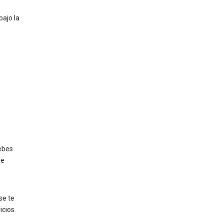
bajo la
ebes
de
 se te
icios.