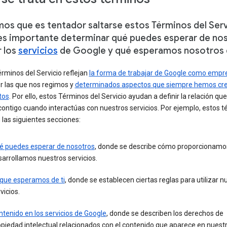
os que es tentador saltarse estos Términos del Serv
es importante determinar qué puedes esperar de no
r los
servicios
de Google y qué esperamos nosotros d
rminos del Servicio reflejan
la forma de trabajar de Google como empr
r las que nos regimos y
determinados aspectos que siempre hemos cre
tos
. Por ello, estos Términos del Servicio ayudan a definir la relación que
ontigo cuando interactúas con nuestros servicios. Por ejemplo, estos 
 las siguientes secciones:
é puedes esperar de nosotros
, donde se describe cómo proporcionamo
arrollamos nuestros servicios.
 que esperamos de ti
, donde se establecen ciertas reglas para utilizar n
vicios.
tenido en los servicios de Google
, donde se describen los derechos de
piedad intelectual relacionados con el contenido que aparece en nuest