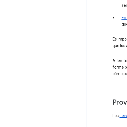
ser
En
que
Es impor
que los 
Además 
forme p
cómo p
Prov
Los
serv