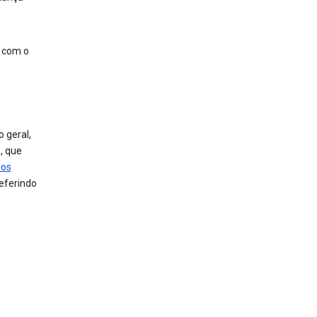
o com o
 geral,
, que
mos
referindo