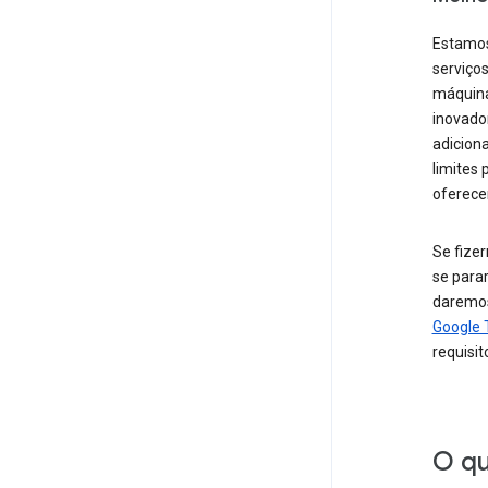
Estamos
serviços
máquina
inovado
adicion
limites
oferecer
Se fize
se para
daremos
Google 
requisit
O qu