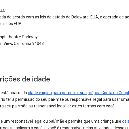
LLC
ada de acordo com as leis do estado de Delaware, EUA, e operada de a
leis dos EUA
phitheatre Parkway
n View, Califórnia 94043
rições de idade
 está abaixo da
idade exigida para gerenciar sua própria Conta do Goog
rio ter a permissão do seu pai/mãe ou responsável legal para usar uma
ra seu pai/mãe ou responsável legal ler estes termos com você.
 é um responsável legal ou pai/mãe e permite que uma criança use
os 
rmos se aplicam a você, e você é responsável pelas atividades dessa c