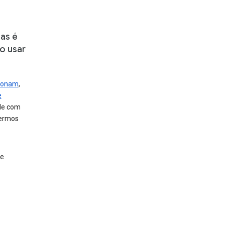
as é
o usar
cionam
,
e
gle com
termos
 e