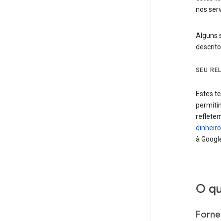
nos serv
Alguns 
descrit
SEU RE
Estes t
permiti
reflete
dinheiro
à Googl
O qu
Forne