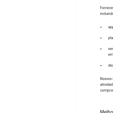
Fornece
incluind
app
pl
se
em
di
Nossos s
ativida
comprom
Melho