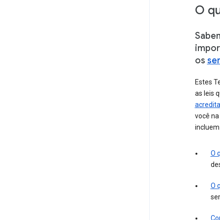
O qu
Sabem
impor
os
se
Estes T
as leis
acredit
você na
incluem
O 
de
O 
ser
Co