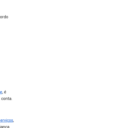
cordo
le
, é
 conta.
serviços
,
riança