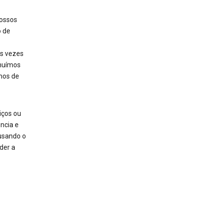
nossos
o de
às vezes
nuímos
mos de
iços ou
ncia e
usando o
der a