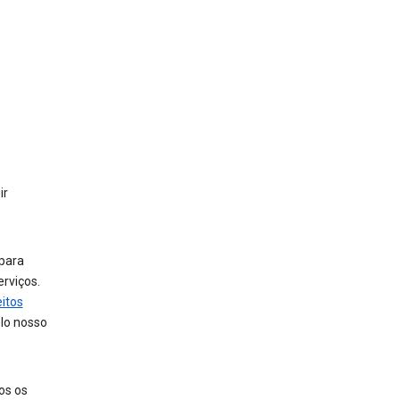
ir
 para
rviços.
eitos
lo nosso
os os