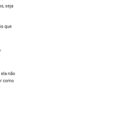
s, seja
ais que
á
 ela não
or como