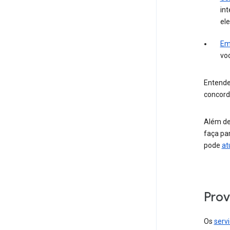
int
ele
Em
vo
Entende
concord
Além de
faça pa
pode
at
Prov
Os
serv