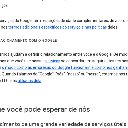
iços.
serviços do Google têm restrições de idade complementares, de acord
o nos
termos adicionais específicos do serviço e nas políticas
deles.
LACIONAMENTO COM O GOOGLE
ermos ajudam a definir o relacionamento entre você e o Google. De modo
mos que você use nossos
serviços
se concordar em seguir estes termos
m
o modo como as empresas do Google funcionam e como nós ganha
. Quando falamos de "Google", "nós", "nosso" ou "nossa", estamos nos 
e LLC e às
afiliadas dela
.
e você pode esperar de nós
cimento de uma grande variedade de serviços úteis