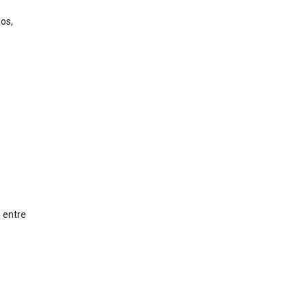
os,
a entre