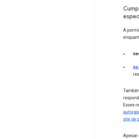
Cumpr
espec
A permi
enquant
ne
no
re
Também d
respond
Esses r
autorai
site de p
Apesar 