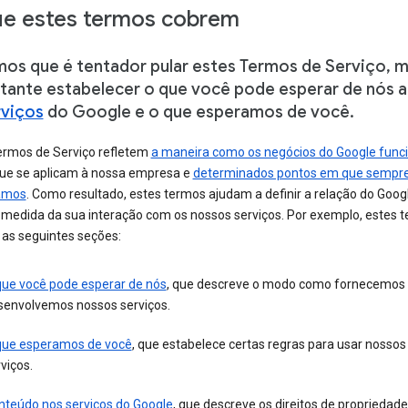
e estes termos cobrem
os que é tentador pular estes Termos de Serviço, m
tante estabelecer o que você pode esperar de nós a
rviços
do Google e o que esperamos de você.
ermos de Serviço refletem
a maneira como os negócios do Google fun
 que se aplicam à nossa empresa e
determinados pontos em que sempr
amos
. Como resultado, estes termos ajudam a definir a relação do Goo
 medida da sua interação com os nossos serviços. Por exemplo, estes 
 as seguintes seções:
que você pode esperar de nós
, que descreve o modo como fornecemos
senvolvemos nossos serviços.
que esperamos de você
, que estabelece certas regras para usar nossos
viços.
nteúdo nos serviços do Google
, que descreve os direitos de propriedade