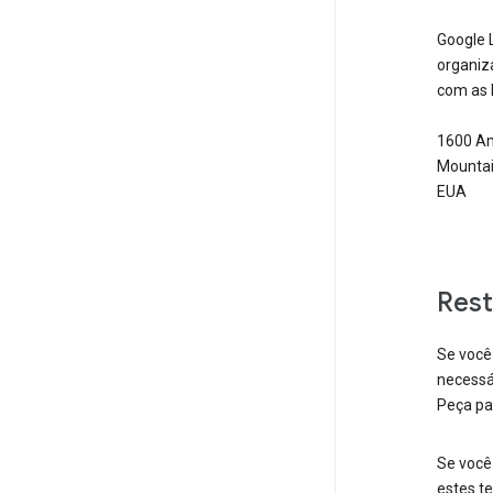
Google 
organiz
com as 
1600 Am
Mountai
EUA
Rest
Se você
necessá
Peça pa
Se você
estes te