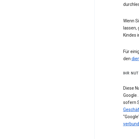
durchle
Wenn Sie
lassen, 
Kindes 
Für eini
den
die
IHR NU
Diese N
Google. 
sofern 
Geschäf
"Google"
verbun