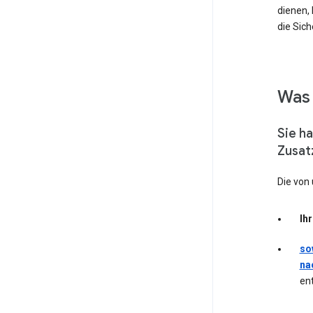
dienen,
die Sich
Was 
Sie h
Zusat
Die von 
Ih
so
na
en