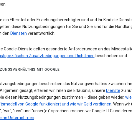
sen.
 ein Elternteil oder Erziehungsberechtigter sind und Ihr Kind die Diens
gelten diese Nutzungsbedingungen für Sie und Sie sind für die Handlun
in den
Diensten
verantwortlich.
ge Google-Dienste gelten gesonderte Anforderungen an das Mindestalter
nstspezifischen Zusatzbedingungen und Richtlinien
beschrieben sind.
TZUNGSVERHÄLTNIS MIT GOOGLE
utzungsbedingungen beschreiben das Nutzungsverhältnis zwischen Ih
Allgemein gesagt, erteilen wir Ihnen die Erlaubnis, unsere
Dienste
zu nu
Sie diesen Nutzungsbedingungen zustimmen – diese geben wieder,
wie
tsmodell von Google funktioniert und wie wir Geld verdienen
. Wenn wir 
, "wir", "uns" und "unser(e)" sprechen, meinen wir Google LLC und dere
dene Unternehmen
.