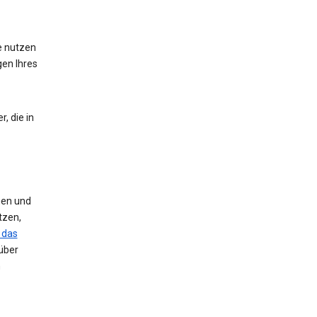
te nutzen
gen Ihres
, die in
nen und
tzen,
 das
über
n