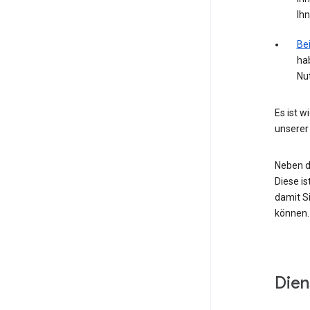
Ih
Bei
ha
Nu
Es ist 
unserer
Neben d
Diese is
damit Si
können.
Dien