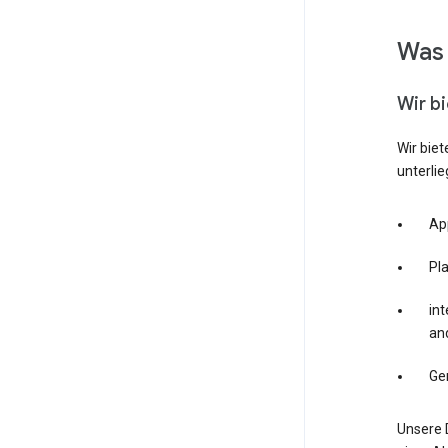
Was 
Wir b
Wir bie
unterlie
Ap
Pl
int
an
Ge
Unsere 