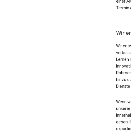
einer Ak
Termin e
Wir e
Wir ent
verbesse
Lernen 
innovat
Rahmen 
hinzu o
Dienste 
Wenn wi
unserer 
innerha
geben, 
exporti