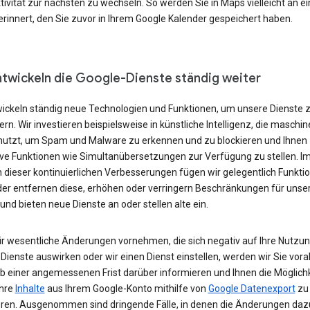
tivität zur nächsten zu wechseln. So werden Sie in Maps vielleicht an e
rinnert, den Sie zuvor in Ihrem Google Kalender gespeichert haben.
ntwickeln die Google-Dienste ständig weiter
wickeln ständig neue Technologien und Funktionen, um unsere Dienste 
rn. Wir investieren beispielsweise in künstliche Intelligenz, die maschin
nutzt, um Spam und Malware zu erkennen und zu blockieren und Ihnen
ive Funktionen wie Simultanübersetzungen zur Verfügung zu stellen. I
dieser kontinuierlichen Verbesserungen fügen wir gelegentlich Funkti
der entfernen diese, erhöhen oder verringern Beschränkungen für unse
und bieten neue Dienste an oder stellen alte ein.
r wesentliche Änderungen vornehmen, die sich negativ auf Ihre Nutzu
Dienste auswirken oder wir einen Dienst einstellen, werden wir Sie vora
lb einer angemessenen Frist darüber informieren und Ihnen die Möglich
Ihre
Inhalte
aus Ihrem Google-Konto mithilfe von
Google Datenexport
zu
eren. Ausgenommen sind dringende Fälle, in denen die Änderungen daz