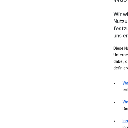
Wir wi
Nutzu
festz
uns e
Diese N
Unterne
dabei, 
definie
Wa
ent
Wa
Die
Inh
Inh