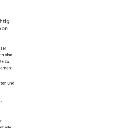
htig
von
nser
en also
te zu
hemen:
eten und
r
en
Inhalte