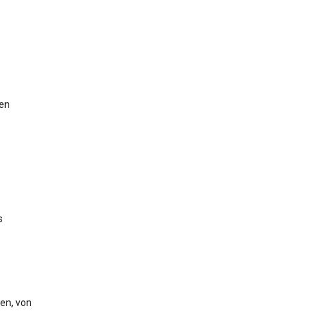
gen
s
en, von