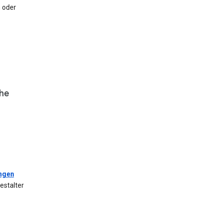
 oder
che
ungen
estalter