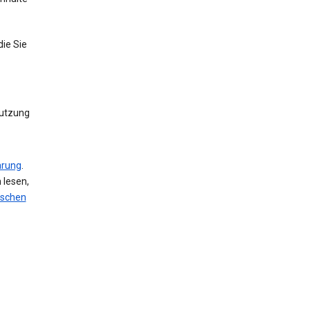
die Sie
Nutzung
ärung
.
 lesen,
öschen