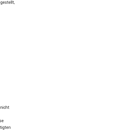
estellt,
nicht
se
tigten