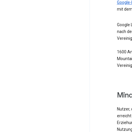
Google-
mit dem
Google 
nach de
Vereini
1600 Am
Mountai
Vereini
Mind
Nutzer, 
erreicht
Erziehu
Nutzung