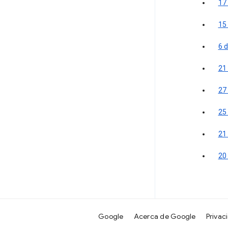
17
15
6 d
21 
27 
25 
21
20
Google
Acerca de Google
Privac