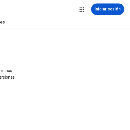
Iniciar sesión
tes
érminos
ersiones