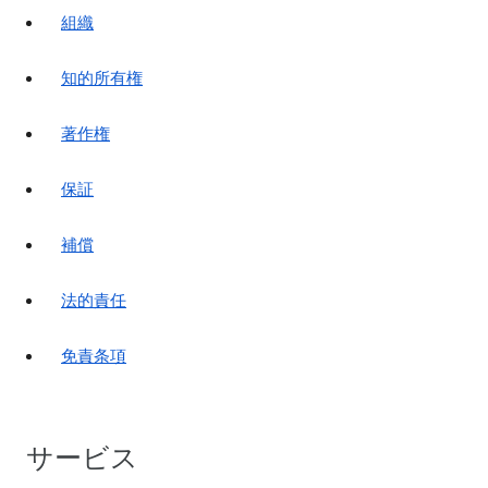
組織
知的所有権
著作権
保証
補償
法的責任
免責条項
サービス