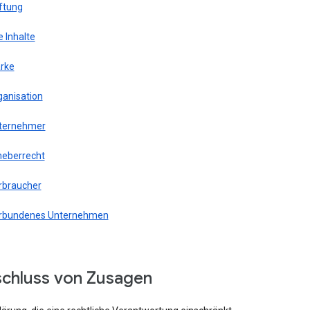
ftung
e Inhalte
rke
ganisation
ternehmer
heberrecht
rbraucher
rbundenes Unternehmen
schluss von Zusagen