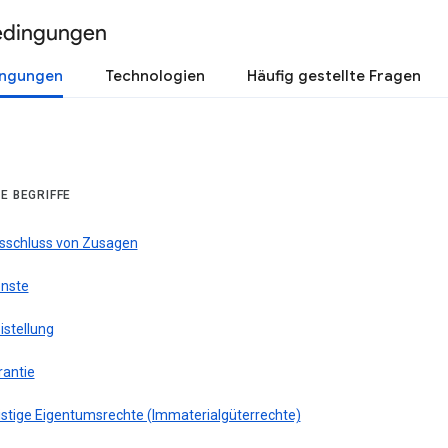
edingungen
ingungen
Technologien
Häufig gestellte Fragen
E BEGRIFFE
sschluss von Zusagen
enste
istellung
rantie
istige Eigentumsrechte (Immaterialgüterrechte)