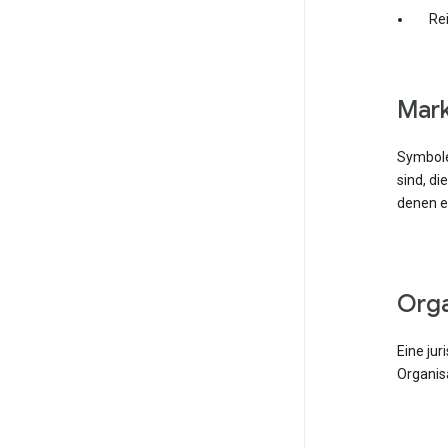
Rei
Mar
Symbole
sind, di
denen e
Org
Eine jur
Organisa