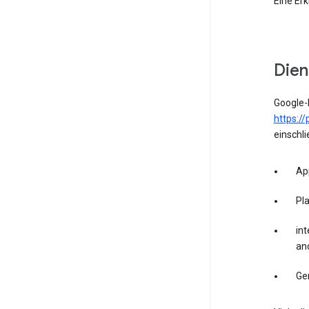
Eine Erk
Die
Google-
https://
einschli
Ap
Pl
int
an
Ge