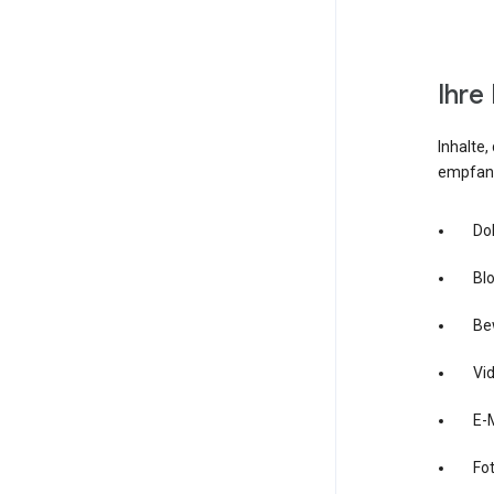
Ihre
Inhalte,
empfang
Dok
Blo
Be
Vid
E-
Fot