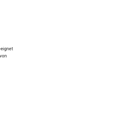
eeignet
 von
e