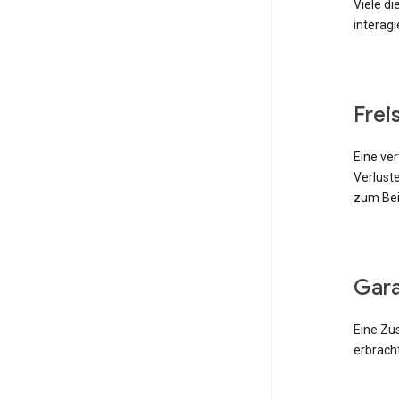
Viele di
interag
Fre
Eine ver
Verlust
zum Beis
Gar
Eine Zu
erbracht