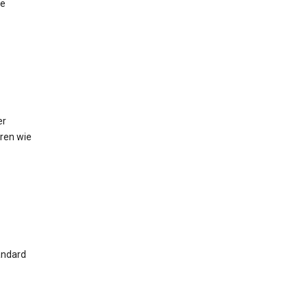
ie
er
hren wie
andard