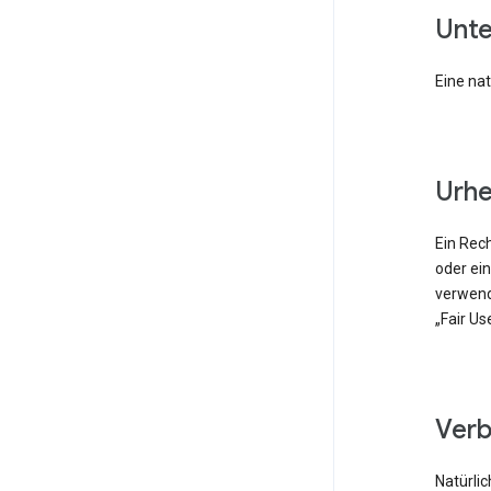
Un
Eine nat
Urh
Ein Rech
oder ein
verwend
„Fair Us
Ver
Natürlic