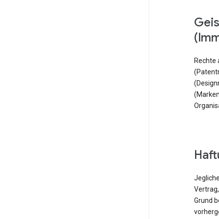
Geistige Eigentumsrechte
(Imm
Rechte 
(Patentr
(Design
(Marken
Organis
Haf
Jeglich
Vertrag,
Grund b
vorherg