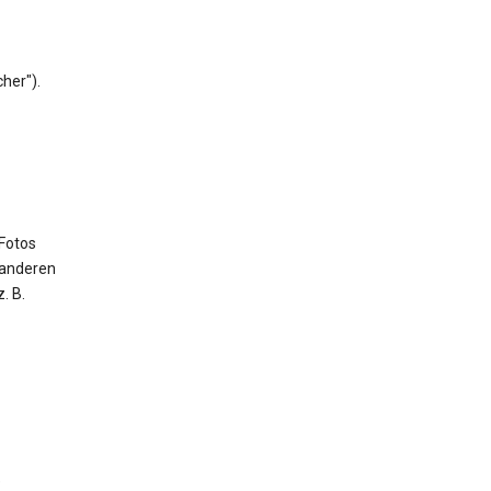
her").
 Fotos
 anderen
. B.
e