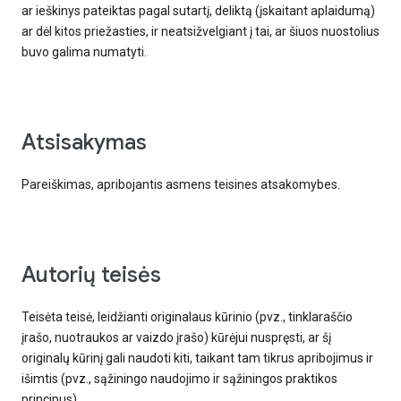
ar ieškinys pateiktas pagal sutartį, deliktą (įskaitant aplaidumą)
ar dėl kitos priežasties, ir neatsižvelgiant į tai, ar šiuos nuostolius
buvo galima numatyti.
atsisakymas
Pareiškimas, apribojantis asmens teisines atsakomybes.
autorių teisės
Teisėta teisė, leidžianti originalaus kūrinio (pvz., tinklaraščio
įrašo, nuotraukos ar vaizdo įrašo) kūrėjui nuspręsti, ar šį
originalų kūrinį gali naudoti kiti, taikant tam tikrus apribojimus ir
išimtis (pvz., sąžiningo naudojimo ir sąžiningos praktikos
principus).