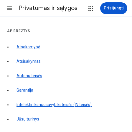
Privatumas ir sąlygos
Prisijungti
APIBRĖŽTYS
Atsakomybė
atsisakymas
autorių teisės
garantija
intelektinės nuosavybės teisės (IN teisės)
jūsų turinys