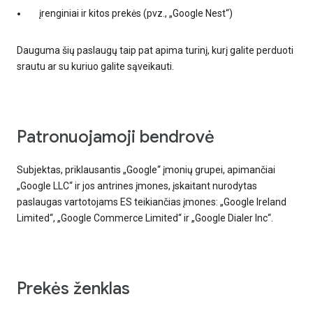
įrenginiai ir kitos prekės (pvz., „Google Nest“)
Dauguma šių paslaugų taip pat apima turinį, kurį galite perduoti
srautu ar su kuriuo galite sąveikauti.
patronuojamoji bendrovė
Subjektas, priklausantis „Google“ įmonių grupei, apimančiai
„Google LLC“ ir jos antrines įmones, įskaitant nurodytas
paslaugas vartotojams ES teikiančias įmones: „Google Ireland
Limited“, „Google Commerce Limited“ ir „Google Dialer Inc“.
prekės ženklas