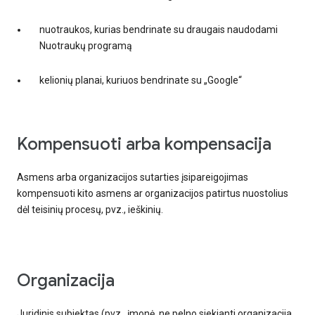
nuotraukos, kurias bendrinate su draugais naudodami
Nuotraukų programą
kelionių planai, kuriuos bendrinate su „Google“
kompensuoti arba kompensacija
Asmens arba organizacijos sutarties įsipareigojimas
kompensuoti kito asmens ar organizacijos patirtus nuostolius
dėl teisinių procesų, pvz., ieškinių.
organizacija
Juridinis subjektas (pvz., įmonė, ne pelno siekianti organizacija