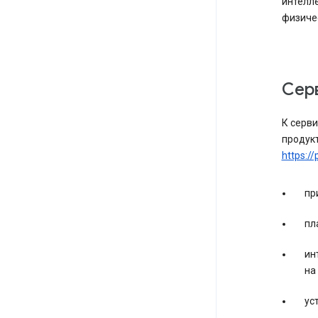
интелл
физиче
Се
К серви
продукт
https://
пр
пл
ин
на
ус