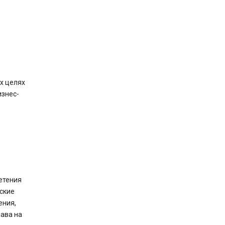
х целях
изнес-
етения
ские
ения,
ава на