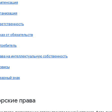
мпенсация
ганизация
ветственность
каз от обязательств
требитель
ава на интеллектуальную собственность
рвисы
варный знак
торские права