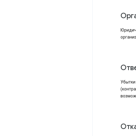
Ор
Юридич
организа
От
Убытки 
(контра
возможн
От