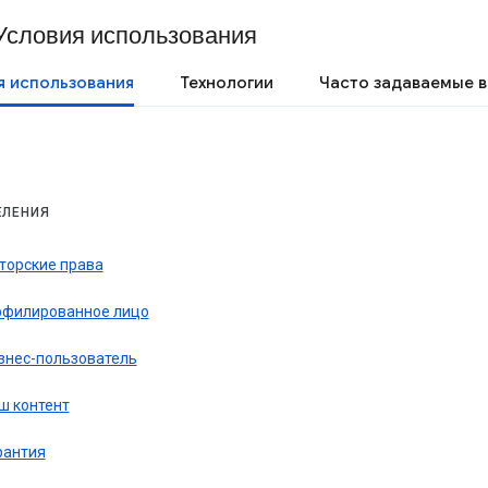
Условия использования
я использования
Технологии
Часто задаваемые 
ЕЛЕНИЯ
торские права
филированное лицо
знес-пользователь
ш контент
рантия