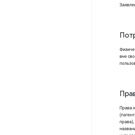
Заявле
По
Физиче
вне сво
пользов
Пр
Права н
(патент
права),
названи