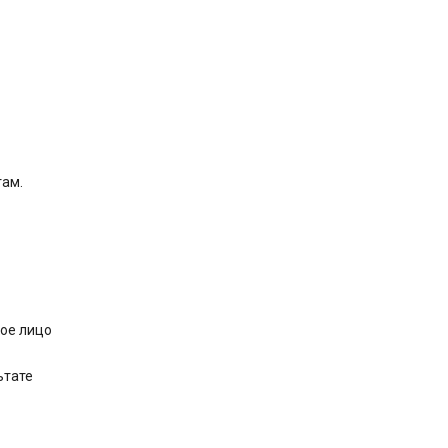
там.
кое лицо
ьтате