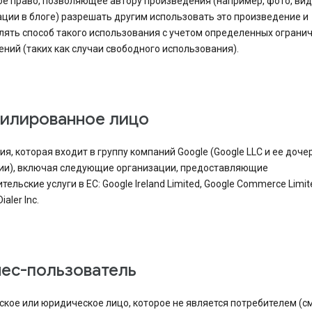
е право, позволяющее автору произведения (например, фото, вид
ции в блоге) разрешать другим использовать это произведение и
ять способ такого использования с учетом определенных огранич
ний (таких как случаи свободного использования).
филированное лицо
я, которая входит в группу компаний Google (Google LLC и ее доче
ии), включая следующие организации, предоставляющие
тельские услуги в ЕС: Google Ireland Limited, Google Commerce Limit
ialer Inc.
нес-пользователь
кое или юридическое лицо, которое не является потребителем (см