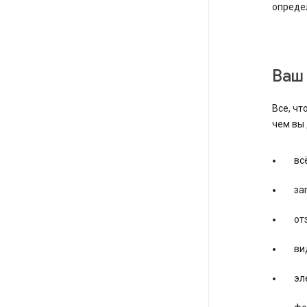
определ
Ваш
Все, чт
чем вы 
вс
за
от
ви
эл