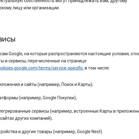
ектуальную собственность могут принадлежать Вам, другому
скому лицу или организации.
рвисы
сам Google, на которые распространяются настоящие условия, отн
ы и сервисы, перечисленные на странице
policies.google.com/terms/service-specific
, в том числе:
иложения и сайты (например, Поиск и Карты);
атформы (например, Google Покупки);
тегрированные сервисы (например, встроенные Карты в приложени
 сайтах других компаний);
тройства и другие товары (например, Google Nest).