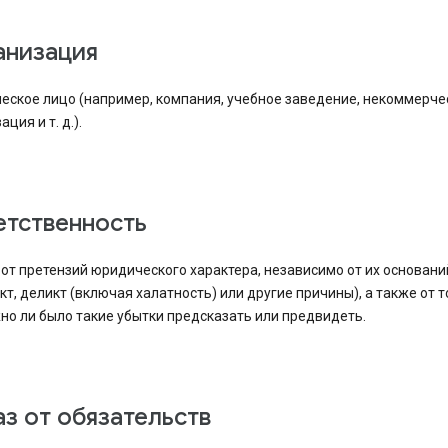
ганизация
еское лицо (например, компания, учебное заведение, некоммерче
ция и т. д.).
ветственность
от претензий юридического характера, независимо от их основани
кт, деликт (включая халатность) или другие причины), а также от т
о ли было такие убытки предсказать или предвидеть.
каз от обязательств