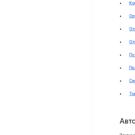
Ко
Ор
От
От
По
Пр
Се
То
Ав