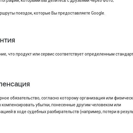
тографии, которыми Вы делитесь с друзьями через Фото;
ршруты поездок, которые Вы предоставляете Google.
антия
ие, что продукт или сервис соответствует определенным стандар
мпенсация
ное обязательство, согласно которому организация или физичес
 компенсировать убытки, понесенные другим человеком или
ацией в ходе судебных разбирательств (например, потери в резул