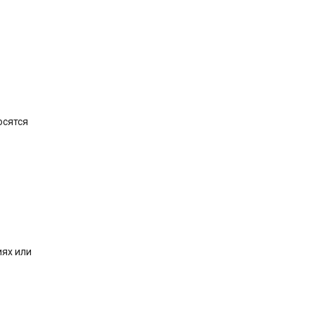
осятся
ях или