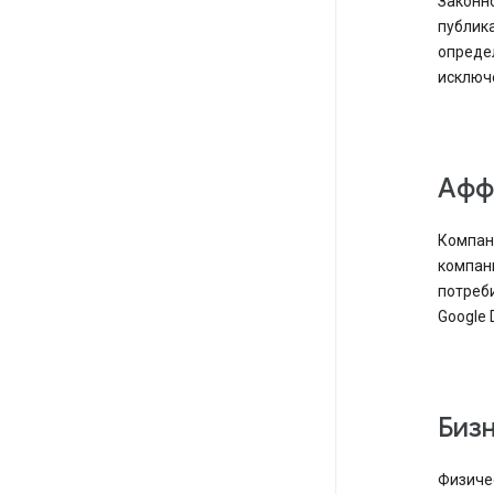
Законно
публика
определ
исключе
Аф
Компани
компан
потреби
Google D
Биз
Физичес