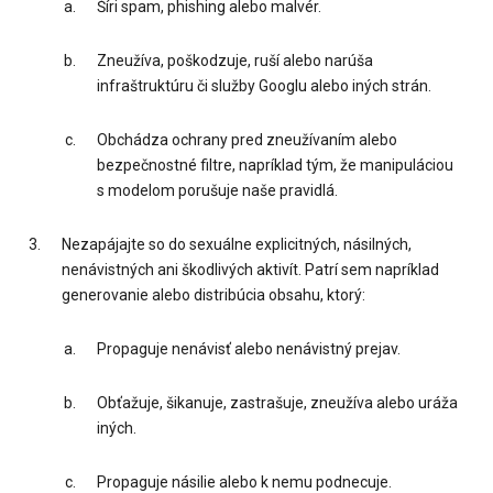
Šíri spam, phishing alebo malvér.
Zneužíva, poškodzuje, ruší alebo narúša
infraštruktúru či služby Googlu alebo iných strán.
Obchádza ochrany pred zneužívaním alebo
bezpečnostné filtre, napríklad tým, že manipuláciou
s modelom porušuje naše pravidlá.
Nezapájajte so do sexuálne explicitných, násilných,
nenávistných ani škodlivých aktivít. Patrí sem napríklad
generovanie alebo distribúcia obsahu, ktorý:
Propaguje nenávisť alebo nenávistný prejav.
Obťažuje, šikanuje, zastrašuje, zneužíva alebo uráža
iných.
Propaguje násilie alebo k nemu podnecuje.