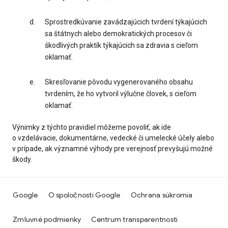
Sprostredkúvanie zavádzajúcich tvrdení týkajúcich
sa štátnych alebo demokratických procesov či
škodlivých praktík týkajúcich sa zdravia s cieľom
oklamať.
Skresľovanie pôvodu vygenerovaného obsahu
tvrdením, že ho vytvoril výlučne človek, s cieľom
oklamať.
Výnimky z týchto pravidiel môžeme povoliť, ak ide
o vzdelávacie, dokumentárne, vedecké či umelecké účely alebo
v prípade, ak významné výhody pre verejnosť prevyšujú možné
škody.
Google
O spoločnosti Google
Ochrana súkromia
Zmluvné podmienky
Centrum transparentnosti