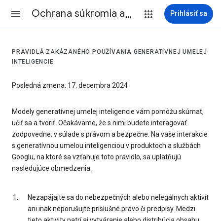
Ochrana súkromia a Zmluvné podmienky
Prihlásiť sa
PRAVIDLÁ ZAKÁZANÉHO POUŽÍVANIA GENERATÍVNEJ UMELEJ
INTELIGENCIE
Posledná zmena: 17. decembra 2024
Modely generatívnej umelej inteligencie vám pomôžu skúmať,
učiť sa a tvoriť. Očakávame, že s nimi budete interagovať
zodpovedne, v súlade s právom a bezpečne. Na vaše interakcie
s generatívnou umelou inteligenciou v produktoch a službách
Googlu, na ktoré sa vzťahuje toto pravidlo, sa uplatňujú
nasledujúce obmedzenia.
Nezapájajte sa do nebezpečných alebo nelegálnych aktivít
ani inak neporušujte príslušné právo či predpisy. Medzi
tieto aktivity patrí aj vytváranie alebo distribúcia obsahu,