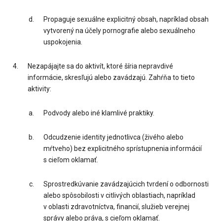
Propaguje sexuálne explicitný obsah, napríklad obsah
vytvorený na účely pornografie alebo sexuálneho
uspokojenia.
Nezapájajte sa do aktivít, ktoré šíria nepravdivé
informácie, skresľujú alebo zavádzajú. Zahŕňa to tieto
aktivity:
Podvody alebo iné klamlivé praktiky.
Odcudzenie identity jednotlivca (živého alebo
mŕtveho) bez explicitného sprístupnenia informácií
s cieľom oklamať.
Sprostredkúvanie zavádzajúcich tvrdení o odbornosti
alebo spôsobilosti v citlivých oblastiach, napríklad
v oblasti zdravotníctva, financií, služieb verejnej
správy alebo práva, s cieľom oklamať.