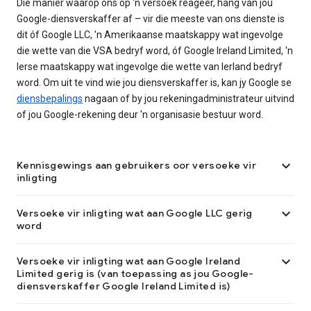
Die manier waarop ons op 'n versoek reageer, hang van jou
Google-diensverskaffer af – vir die meeste van ons dienste is
dit óf Google LLC, 'n Amerikaanse maatskappy wat ingevolge
die wette van die VSA bedryf word, óf Google Ireland Limited, 'n
Ierse maatskappy wat ingevolge die wette van Ierland bedryf
word. Om uit te vind wie jou diensverskaffer is, kan jy Google se
diensbepalings
nagaan of by jou rekeningadministrateur uitvind
of jou Google-rekening deur 'n organisasie bestuur word.

Kennisgewings aan gebruikers oor versoeke vir
inligting

Versoeke vir inligting wat aan Google LLC gerig
word

Versoeke vir inligting wat aan Google Ireland
Limited gerig is (van toepassing as jou Google-
diensverskaffer Google Ireland Limited is)