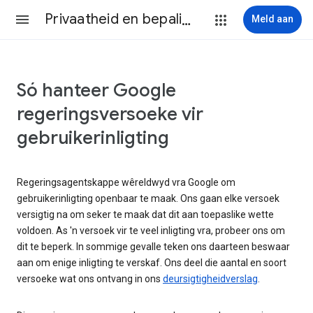
Privaatheid en bepalings
Meld aan
Só hanteer Google
regeringsversoeke vir
gebruikerinligting
Regeringsagentskappe wêreldwyd vra Google om
gebruikerinligting openbaar te maak. Ons gaan elke versoek
versigtig na om seker te maak dat dit aan toepaslike wette
voldoen. As 'n versoek vir te veel inligting vra, probeer ons om
dit te beperk. In sommige gevalle teken ons daarteen beswaar
aan om enige inligting te verskaf. Ons deel die aantal en soort
versoeke wat ons ontvang in ons
deursigtigheidverslag
.