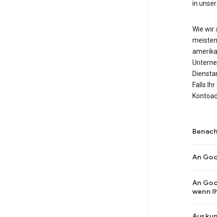
in uns
Wie wir 
meisten
amerikan
Unterne
Dienstan
Falls Ih
Kontoad
Benach
An Goo
An Goo
wenn I
Auskun