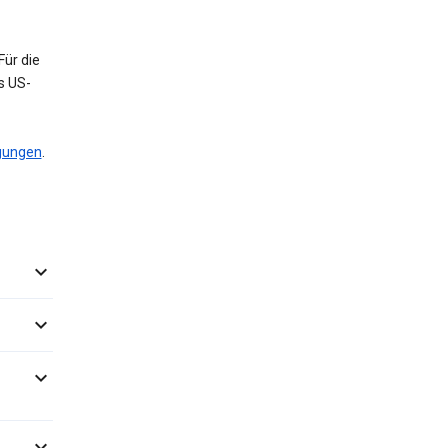
Für die
s US-
gungen
.



