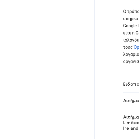
Ο τρόπο
υπηρεσι
Google 
είτε η G
ιρλανδι
τους
Όρ
λογαρια
οργανισ
Ειδοπο
Αιτήμα
Αιτήμα
Limite
Ireland