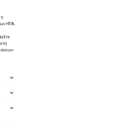
 η
των ΗΠΑ,
έγξτε
ιστή
κάποιον


