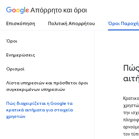
Απόρρητο και όροι
Επισκόπηση
Πολιτική Απορρήτου
Όροι Παροχή
Όροι
Ενημερώσεις
Πώς
Ορισμοί
αιτ
Λίστα υπηρεσιών και πρόσθετοι όροι
συγκεκριμένων υπηρεσιών
Κρατικο
Πώς διαχειρίζεται η Google τα
χρηστών
κρατικά αιτήματα για στοιχεία
την ισχ
χρηστών
πληροφο
αρνούμα
τον τύπ