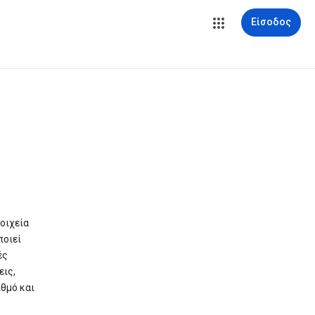
Είσοδος
οιχεία
ποιεί
ές
εις,
θμό και