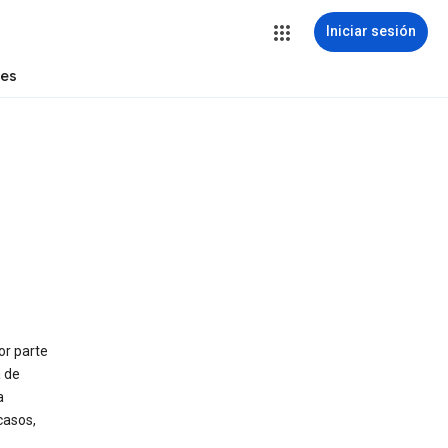
Iniciar sesión
tes
or parte
 de
a
casos,