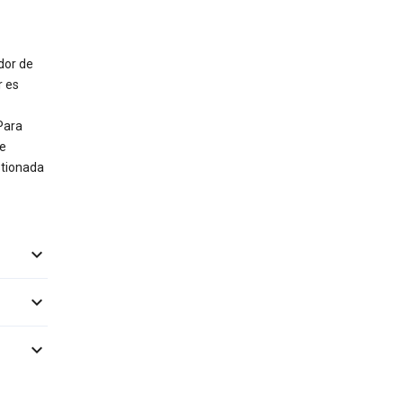
dor de
r es
Para
e
stionada


