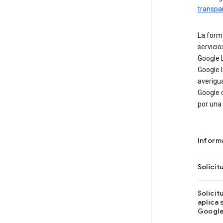
transpa
La form
servicio
Google L
Google I
averigua
Google o
por una
Informa
Solici
Solicit
aplica 
Google 