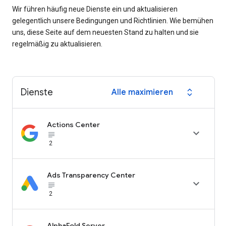
Wir führen häufig neue Dienste ein und aktualisieren
gelegentlich unsere Bedingungen und Richtlinien. Wie bemühen
uns, diese Seite auf dem neuesten Stand zu halten und sie
regelmäßig zu aktualisieren.
Dienste
Alle maximieren
expand_all
Actions Center

subject_black
2
Ads Transparency Center

subject_black
2
AlphaFold Server