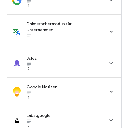

subject_black
1
Dolmetschermodus für
Unternehmen

subject_black
3
Jules

subject_black
2
Google Notizen

subject_black
1
Labs.google

subject_black
2