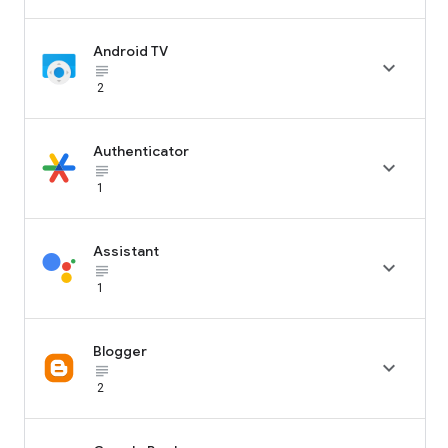
Android TV

subject_black
2
Authenticator

subject_black
1
Assistant

subject_black
1
Blogger

subject_black
2