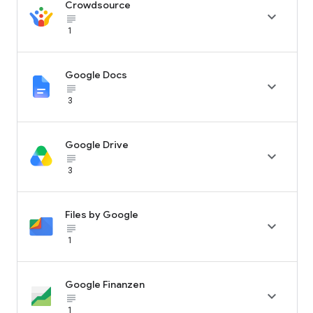
Crowdsource

subject_black
1
Google Docs

subject_black
3
Google Drive

subject_black
3
Files by Google

subject_black
1
Google Finanzen

subject_black
1