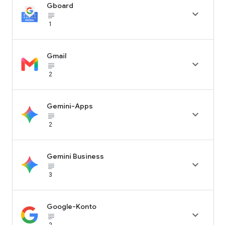
Gboard

subject_black
1
Gmail

subject_black
2
Gemini-Apps

subject_black
2
Gemini Business

subject_black
3
Google-Konto

subject_black
2