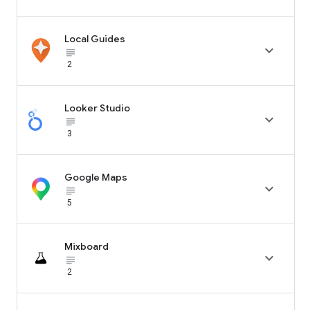
Local Guides

subject_black
2
Looker Studio

subject_black
3
Google Maps

subject_black
5
Mixboard

subject_black
2