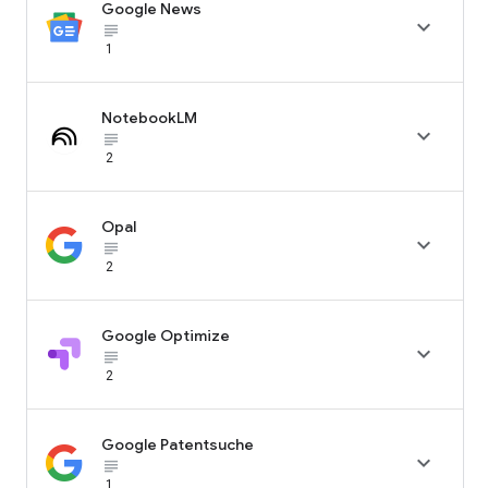
Google News

subject_black
1
NotebookLM

subject_black
2
Opal

subject_black
2
Google Optimize

subject_black
2
Google Patentsuche

subject_black
1