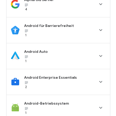

subject_black
4
Android für Barrierefreiheit

subject_black
1
Android Auto

subject_black
1
Android Enterprise Essentials

subject_black
2
Android-Betriebssystem

subject_black
1