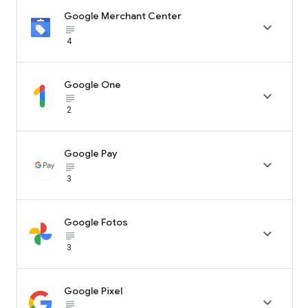
Google Merchant Center

subject_black
4
Google One

subject_black
2
Google Pay

subject_black
3
Google Fotos

subject_black
3
Google Pixel

subject_black