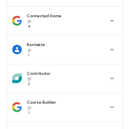
Connected Home

subject_black
4
Kontakte

subject_black
1
Contributor

subject_black
2
Course Builder

subject_black
1