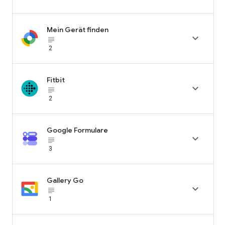
Mein Gerät finden

subject_black
2
Fitbit

subject_black
2
Google Formulare

subject_black
3
Gallery Go

subject_black
1