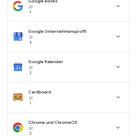
Google Books

subject_black
1
Google Unternehmensprofil

subject_black
3
Google Kalender

subject_black
2
Cardboard

subject_black
1
Chrome und ChromeOS

subject_black
2