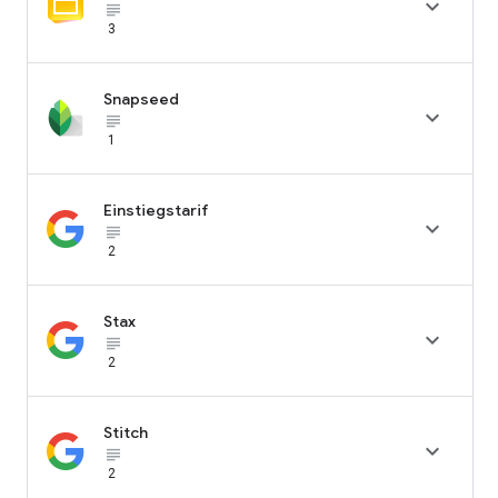

subject_black
3
Snapseed

subject_black
1
Einstiegstarif

subject_black
2
Stax

subject_black
2
Stitch

subject_black
2