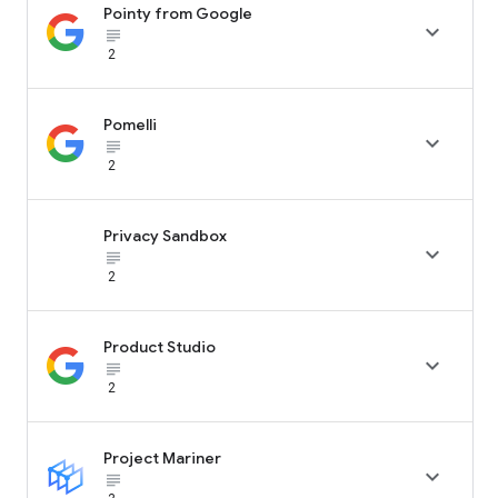
Pointy from Google

subject_black
2
Pomelli

subject_black
2
Privacy Sandbox

subject_black
2
Product Studio

subject_black
2
Project Mariner

subject_black