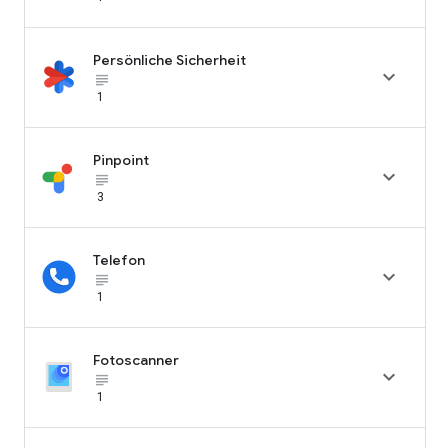
Persönliche Sicherheit

subject_black
1
Pinpoint

subject_black
3
Telefon

subject_black
1
Fotoscanner

subject_black
1