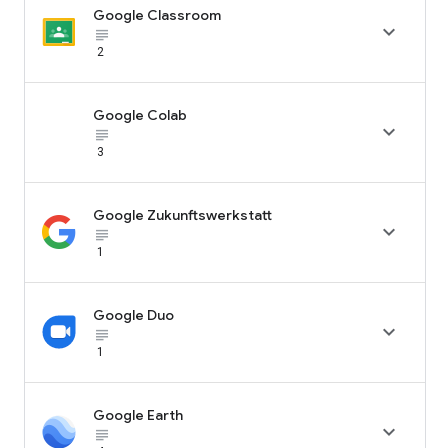
Google Classroom

subject_black
2
Google Colab

subject_black
3
Google Zukunftswerkstatt

subject_black
1
Google Duo

subject_black
1
Google Earth

subject_black