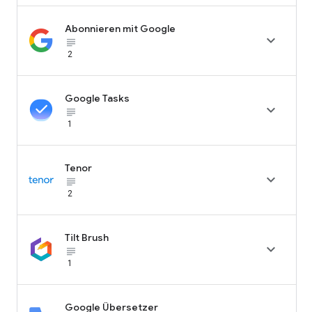
Abonnieren mit Google

subject_black
2
Google Tasks

subject_black
1
Tenor

subject_black
2
Tilt Brush

subject_black
1
Google Übersetzer