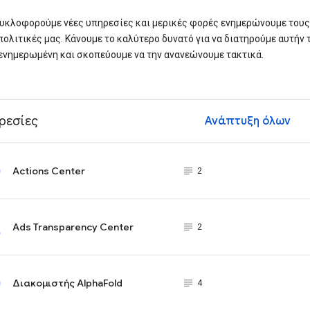
υκλοφορούμε νέες υπηρεσίες και μερικές φορές ενημερώνουμε τους
 πολιτικές μας. Κάνουμε το καλύτερο δυνατό για να διατηρούμε αυτήν 
ενημερωμένη και σκοπεύουμε να την ανανεώνουμε τακτικά.
ρεσίες
Ανάπτυξη όλων
ex
Actions Center
subject_black
2
Ads Transparency Center
subject_black
2
Διακομιστής AlphaFold
subject_black
4