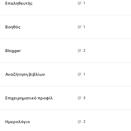
Επαληθευτής
subject_black
1
Βοηθός
subject_black
1
Blogger
subject_black
2
Αναζήτηση βιβλίων
subject_black
1
Επιχειρηματικό προφίλ
subject_black
3
Ημερολόγιο
subject_black
2