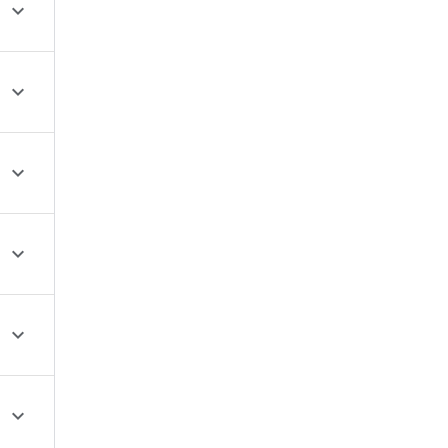





