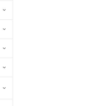




