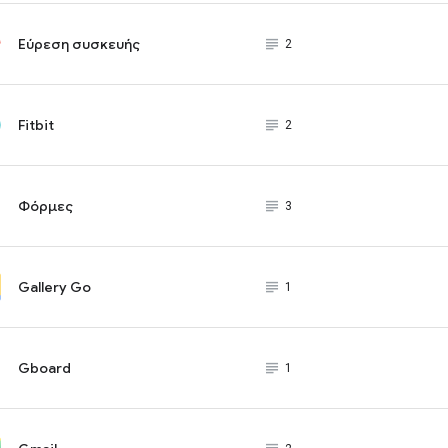
Εύρεση συσκευής
subject_black
2
Fitbit
subject_black
2
Φόρμες
subject_black
3
Gallery Go
subject_black
1
Gboard
subject_black
1