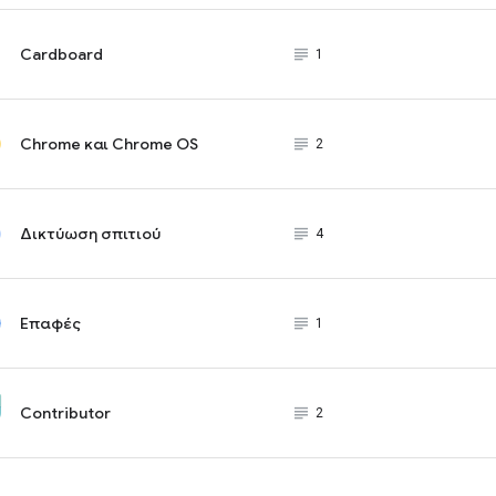
Cardboard
subject_black
1
Chrome και Chrome OS
subject_black
2
Δικτύωση σπιτιού
subject_black
4
Επαφές
subject_black
1
Contributor
subject_black
2