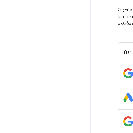
Συχνά κ
και τις
σελίδα 
Υπη