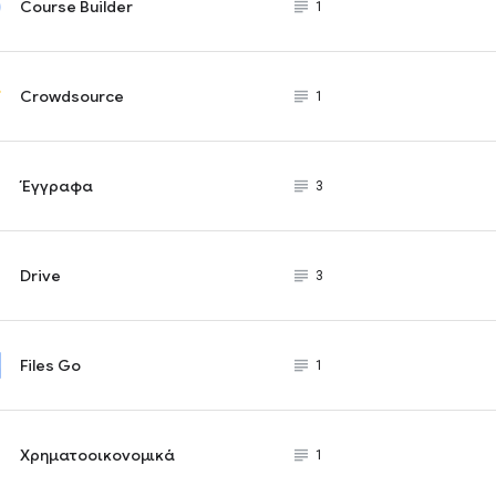
Course Builder
subject_black
1
Crowdsource
subject_black
1
Έγγραφα
subject_black
3
Drive
subject_black
3
Files Go
subject_black
1
Χρηματοοικονομικά
subject_black
1