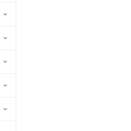




