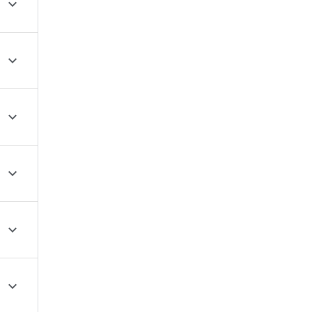





