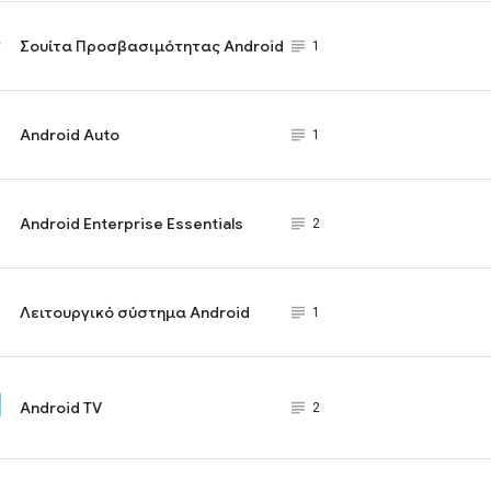
Σουίτα Προσβασιμότητας Android
subject_black
1
Android Auto
subject_black
1
Android Enterprise Essentials
subject_black
2
Λειτουργικό σύστημα Android
subject_black
1
Android TV
subject_black
2