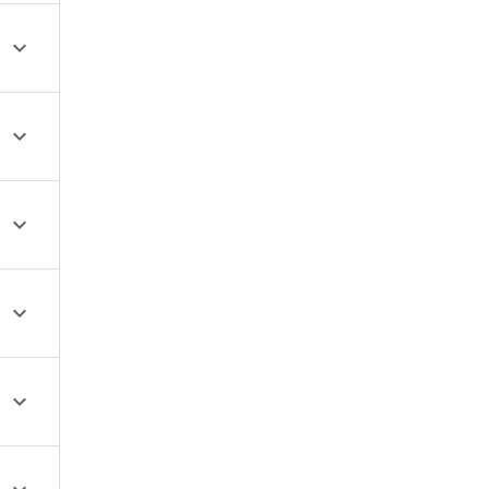




