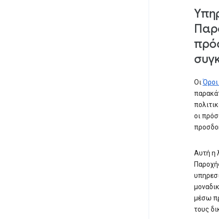
Υπηρ
Παρο
πρόσ
συγκ
Οι
Όροι
παρακάτ
πολιτικ
οι πρόσ
προσδοκ
Αυτή η 
Παροχής
υπηρεσ
μοναδικ
μέσω πρ
τους δι