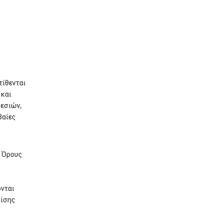
τίθενται
 και
ρεσιών,
βαίες
ς Όρους
ονται
πίσης