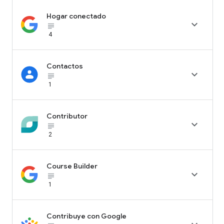
Hogar conectado

subject_black
4
Contactos

subject_black
1
Contributor

subject_black
2
Course Builder

subject_black
1
Contribuye con Google