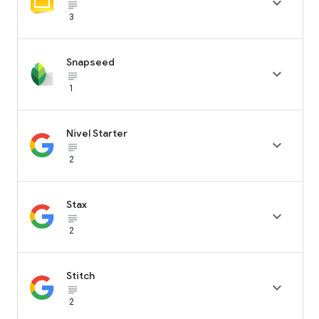

subject_black
3
Snapseed

subject_black
1
Nivel Starter

subject_black
2
Stax

subject_black
2
Stitch

subject_black
2