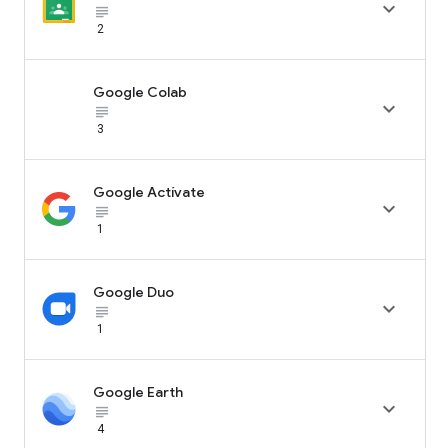

subject_black
2
Google Colab

subject_black
3
Google Actívate

subject_black
1
Google Duo

subject_black
1
Google Earth

subject_black
4