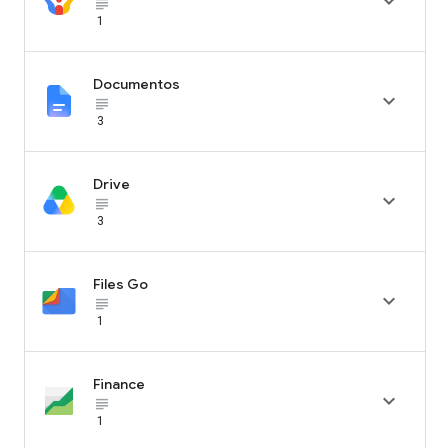

subject_black
1
Documentos

subject_black
3
Drive

subject_black
3
Files Go

subject_black
1
Finance

subject_black
1