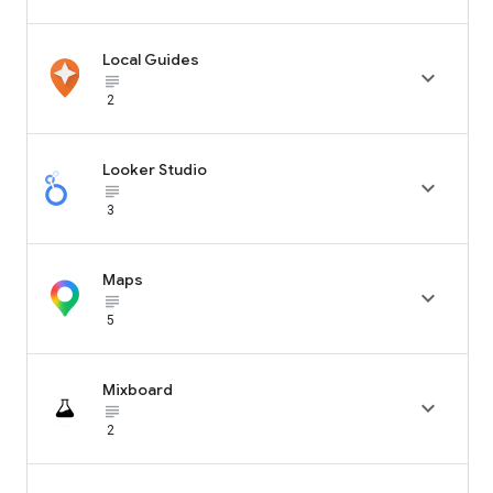
Local Guides

subject_black
2
Looker Studio

subject_black
3
Maps

subject_black
5
Mixboard

subject_black
2