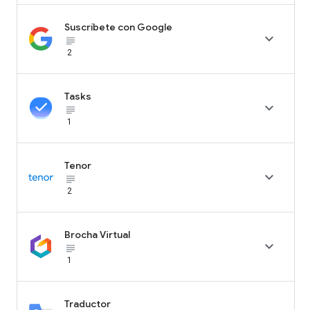
Suscríbete con Google

subject_black
2
Tasks

subject_black
1
Tenor

subject_black
2
Brocha Virtual

subject_black
1
Traductor