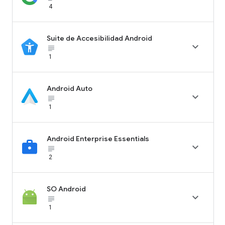
4
Suite de Accesibilidad Android

subject_black
1
Android Auto

subject_black
1
Android Enterprise Essentials

subject_black
2
SO Android

subject_black
1