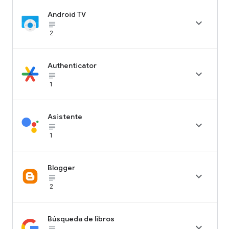
Android TV

subject_black
2
Authenticator

subject_black
1
Asistente

subject_black
1
Blogger

subject_black
2
Búsqueda de libros

subject_black