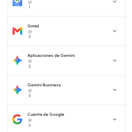

subject_black
1
Gmail

subject_black
2
Aplicaciones de Gemini

subject_black
2
Gemini Business

subject_black
3
Cuenta de Google

subject_black
2