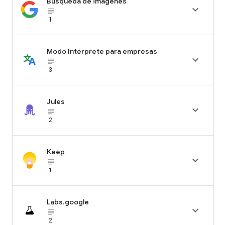
Búsqueda de imágenes

subject_black
1
Modo Intérprete para empresas

subject_black
3
Jules

subject_black
2
Keep

subject_black
1
Labs.google

subject_black
2