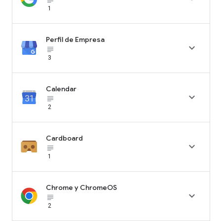
1
Perfil de Empresa

subject_black
3
Calendar

subject_black
2
Cardboard

subject_black
1
Chrome y ChromeOS

subject_black
2