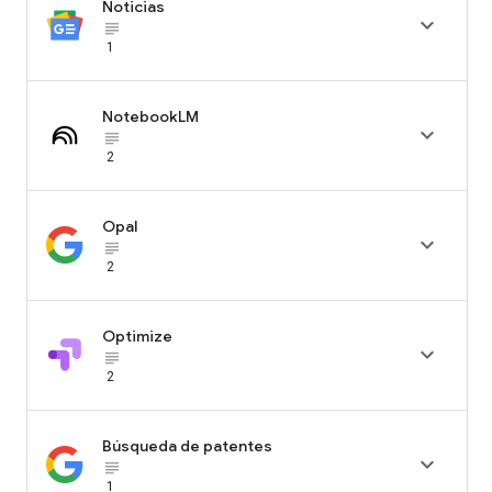
Noticias

subject_black
1
NotebookLM

subject_black
2
Opal

subject_black
2
Optimize

subject_black
2
Búsqueda de patentes

subject_black
1