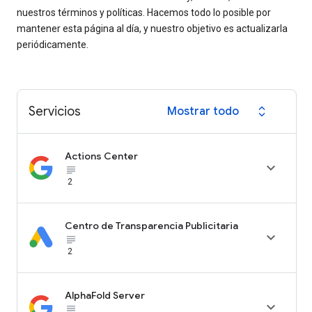
nuestros términos y políticas. Hacemos todo lo posible por
mantener esta página al día, y nuestro objetivo es actualizarla
periódicamente.
Servicios
Mostrar todo
expand_all
Actions Center

subject_black
2
Centro de Transparencia Publicitaria

subject_black
2
AlphaFold Server

subject_black