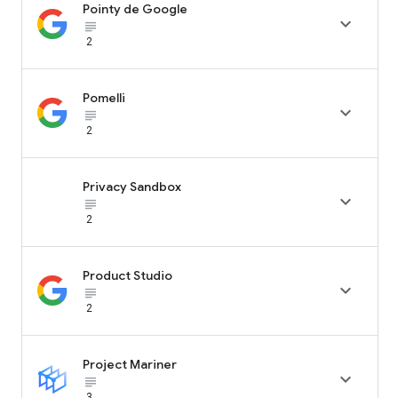
Pointy de Google

subject_black
2
Pomelli

subject_black
2
Privacy Sandbox

subject_black
2
Product Studio

subject_black
2
Project Mariner

subject_black
3