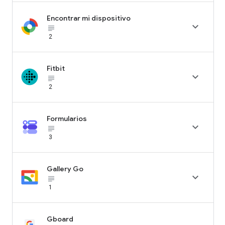
Encontrar mi dispositivo

subject_black
2
Fitbit

subject_black
2
Formularios

subject_black
3
Gallery Go

subject_black
1
Gboard