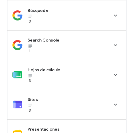
Búsqueda

subject_black
3
Search Console

subject_black
1
Hojas de cálculo

subject_black
3
Sites

subject_black
3
Presentaciones