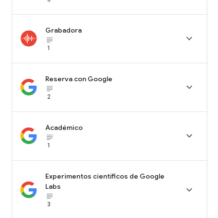
Grabadora

subject_black
1
Reserva con Google

subject_black
2
Académico

subject_black
1
Experimentos científicos de Google
Labs

subject_black
3