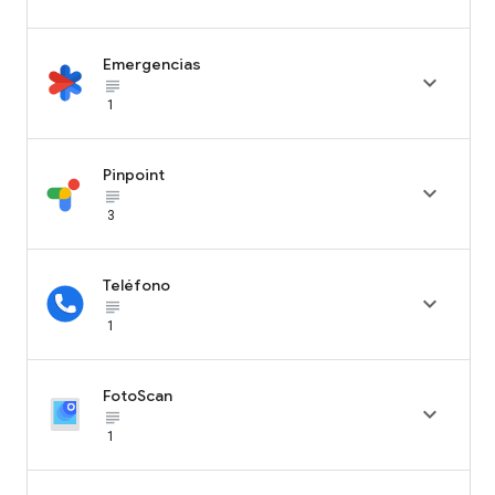
Emergencias

subject_black
1
Pinpoint

subject_black
3
Teléfono

subject_black
1
FotoScan

subject_black
1