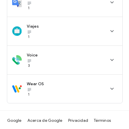

subject_black
1
Viajes

subject_black
1
Voice

subject_black
3
Wear OS

subject_black
1
Google
Acerca de Google
Privacidad
Términos