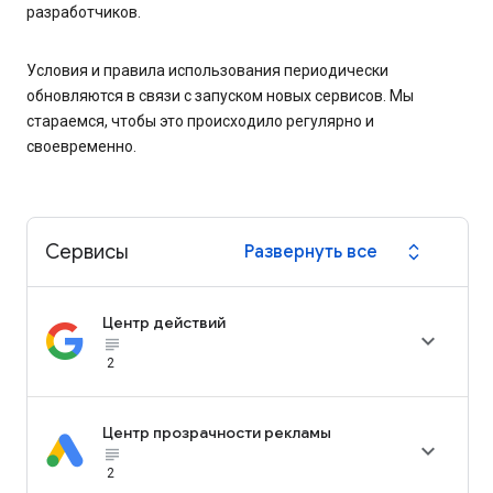
разработчиков.
Условия и правила использования периодически
обновляются в связи с запуском новых сервисов. Мы
стараемся, чтобы это происходило регулярно и
своевременно.
Сервисы
Развернуть все
expand_all
Центр действий

subject_black
2
Центр прозрачности рекламы

subject_black
2