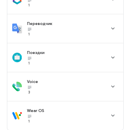
subject_black
1
Переводчик

subject_black
1
Поездки

subject_black
1
Voice

subject_black
3
Wear OS

subject_black
1