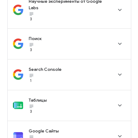
Научные эксперименты от Google
Labs

subject_black
3
Поиск

subject_black
3
Search Console

subject_black
1
Таблицы

subject_black
3
Google Сайты

subject_black