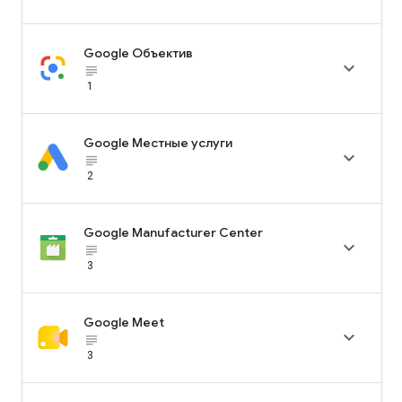
Google Объектив

subject_black
1
Google Местные услуги

subject_black
2
Google Manufacturer Center

subject_black
3
Google Meet

subject_black
3