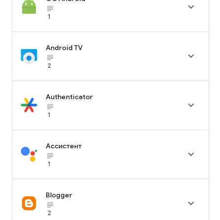

subject_black
1
Android TV

subject_black
2
Authenticator

subject_black
1
Ассистент

subject_black
1
Blogger

subject_black
2