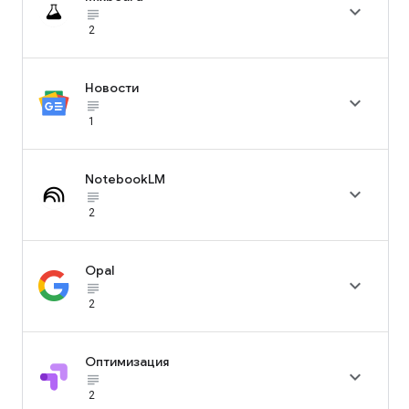

subject_black
2
Новости

subject_black
1
NotebookLM

subject_black
2
Opal

subject_black
2
Оптимизация

subject_black
2