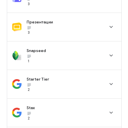
3
Презентации

subject_black
3
Snapseed

subject_black
1
Starter Tier

subject_black
2
Stax

subject_black
2