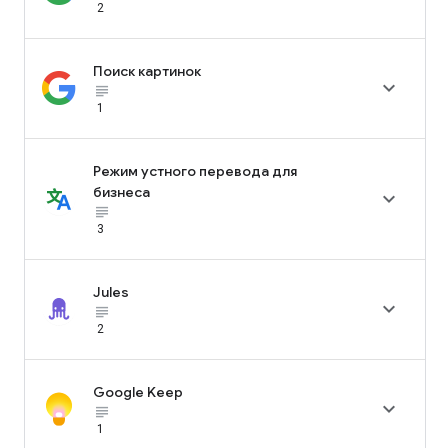
2
Поиск картинок

subject_black
1
Режим устного перевода для
бизнеса

subject_black
3
Jules

subject_black
2
Google Keep

subject_black
1