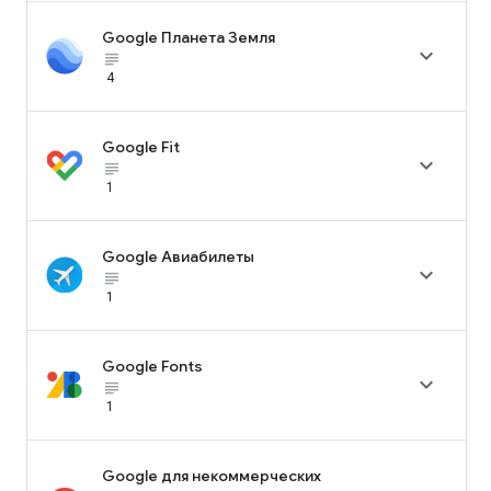
Google Планета Земля

subject_black
4
Google Fit

subject_black
1
Google Авиабилеты

subject_black
1
Google Fonts

subject_black
1
Google для некоммерческих