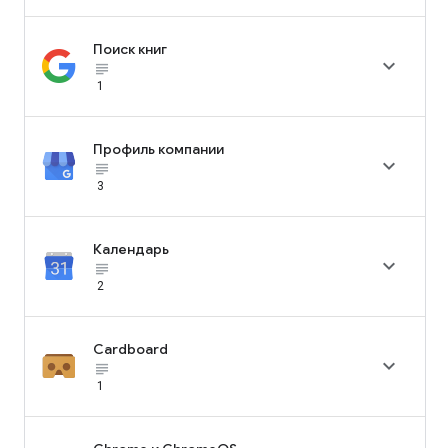
Поиск книг

subject_black
1
Профиль компании

subject_black
3
Календарь

subject_black
2
Cardboard

subject_black
1