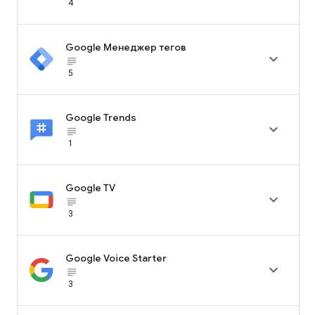
4
Google Менеджер тегов

subject_black
5
Google Trends

subject_black
1
Google TV

subject_black
3
Google Voice Starter

subject_black
3