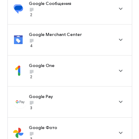
Google Сообщения

subject_black
2
Google Merchant Center

subject_black
4
Google One

subject_black
2
Google Pay

subject_black
3
Google Фото

subject_black
3