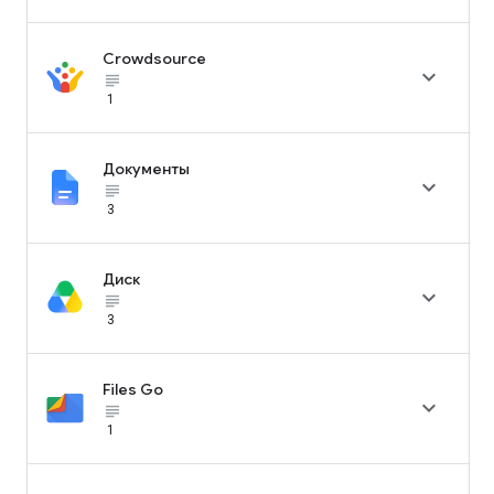
Crowdsource

subject_black
1
Документы

subject_black
3
Диск

subject_black
3
Files Go

subject_black
1