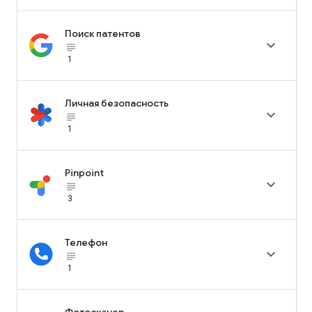
Поиск патентов

subject_black
1
Личная безопасность

subject_black
1
Pinpoint

subject_black
3
Телефон

subject_black
1
Фотосканер