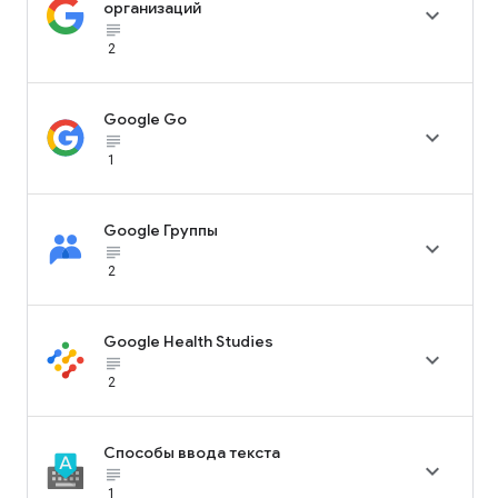
организаций

subject_black
2
Google Go

subject_black
1
Google Группы

subject_black
2
Google Health Studies

subject_black
2
Способы ввода текста

subject_black
1