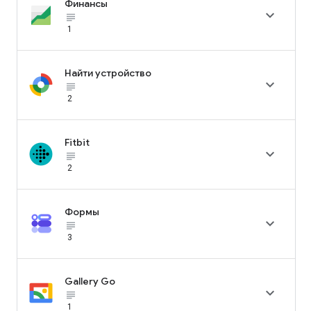
Финансы

subject_black
1
Найти устройство

subject_black
2
Fitbit

subject_black
2
Формы

subject_black
3
Gallery Go

subject_black
1