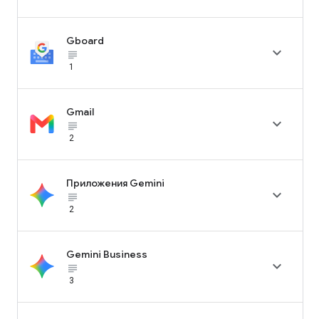
Gboard

subject_black
1
Gmail

subject_black
2
Приложения Gemini

subject_black
2
Gemini Business

subject_black
3