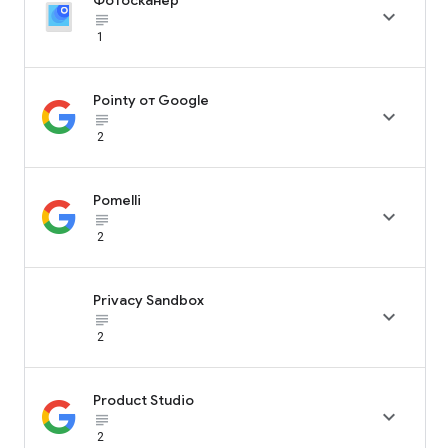

subject_black
1
Pointy от Google

subject_black
2
Pomelli

subject_black
2
Privacy Sandbox

subject_black
2
Product Studio

subject_black
2