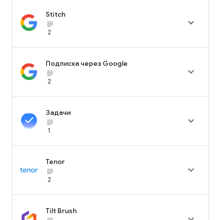
Stitch

subject_black
2
Подписка через Google

subject_black
2
Задачи

subject_black
1
Tenor

subject_black
2
Tilt Brush
