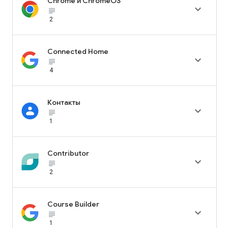
Chrome и ChromeOS

subject_black
2
Connected Home

subject_black
4
Контакты

subject_black
1
Contributor

subject_black
2
Course Builder

subject_black
1