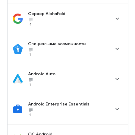
Сервер AlphaFold

subject_black
4
Специальные возможности

subject_black
1
Android Auto

subject_black
1
Android Enterprise Essentials

subject_black
2
ОС Android