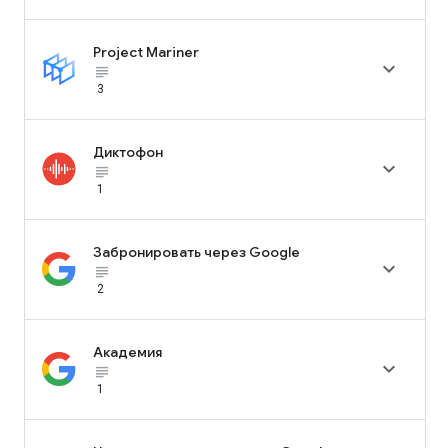
Project Mariner

subject_black
3
Диктофон

subject_black
1
Забронировать через Google

subject_black
2
Академия

subject_black
1