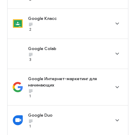
Google Класс

subject_black
2
Google Colab

subject_black
3
Google Интернет-маркетинг для
начинающих

subject_black
1
Google Duo

subject_black
1