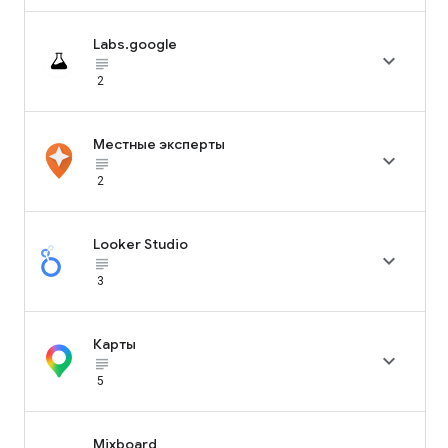
Labs.google

subject_black
2
Местные эксперты

subject_black
2
Looker Studio

subject_black
3
Карты

subject_black
5
Mixboard