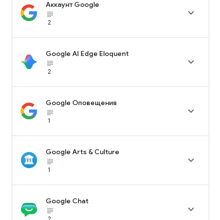
Аккаунт Google

subject_black
2
Google AI Edge Eloquent

subject_black
2
Google Оповещения

subject_black
1
Google Arts & Culture

subject_black
1
Google Chat

subject_black
2