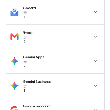
Gboard

subject_black
1
Gmail

subject_black
2
Gemini Apps

subject_black
2
Gemini Business

subject_black
3
Google-account