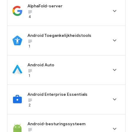
AlphaFold-server

subject_black
4
Android Toegankelijkheidstools

subject_black
1
Android Auto

subject_black
1
Android Enterprise Essentials

subject_black
2
Android-besturingssysteem

subject_black