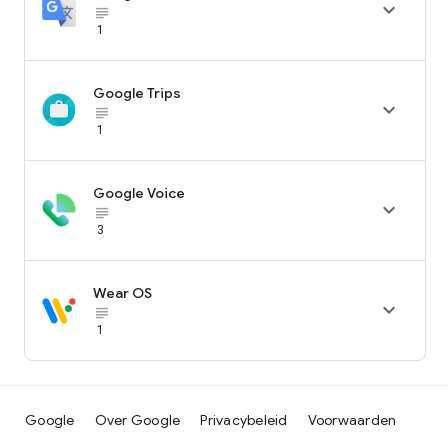

subject_black
1
Google Trips

subject_black
1
Google Voice

subject_black
3
Wear OS

subject_black
1
Google
Over Google
Privacybeleid
Voorwaarden