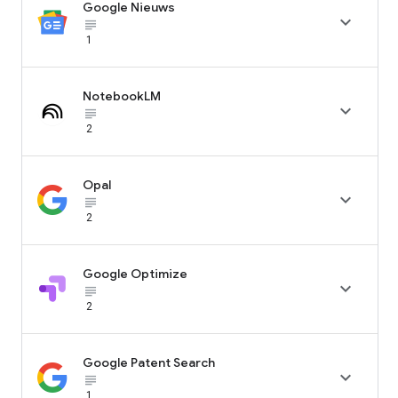
Google Nieuws

subject_black
1
NotebookLM

subject_black
2
Opal

subject_black
2
Google Optimize

subject_black
2
Google Patent Search

subject_black
1