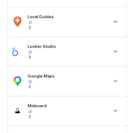
Local Guides

subject_black
2
Looker Studio

subject_black
3
Google Maps

subject_black
5
Mixboard

subject_black
2