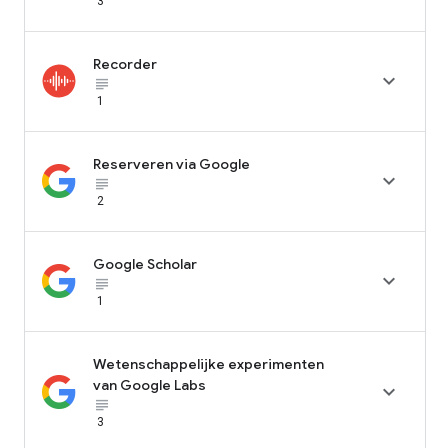
3
Recorder

subject_black
1
Reserveren via Google

subject_black
2
Google Scholar

subject_black
1
Wetenschappelijke experimenten
van Google Labs

subject_black
3