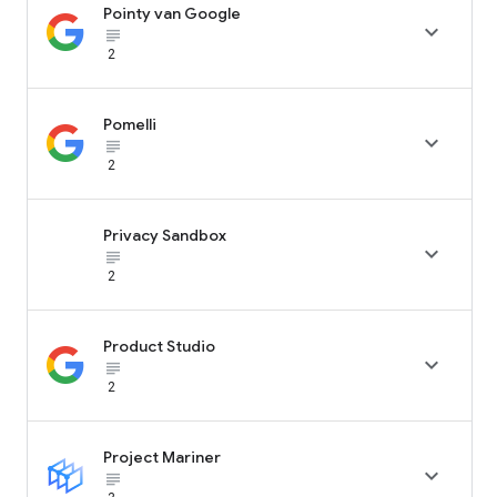
Pointy van Google

subject_black
2
Pomelli

subject_black
2
Privacy Sandbox

subject_black
2
Product Studio

subject_black
2
Project Mariner

subject_black