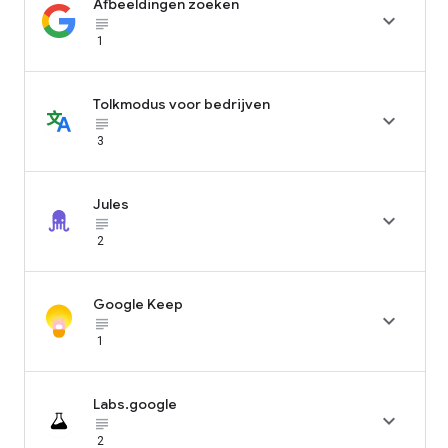
Afbeeldingen zoeken

subject_black
1
Tolkmodus voor bedrijven

subject_black
3
Jules

subject_black
2
Google Keep

subject_black
1
Labs.google

subject_black
2