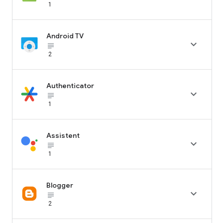
1
Android TV

subject_black
2
Authenticator

subject_black
1
Assistent

subject_black
1
Blogger

subject_black
2