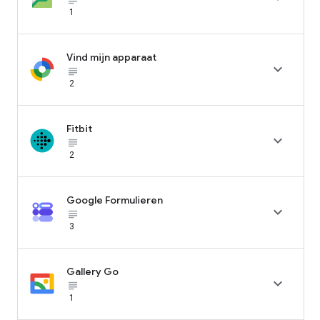
1
Vind mijn apparaat

subject_black
2
Fitbit

subject_black
2
Google Formulieren

subject_black
3
Gallery Go

subject_black
1