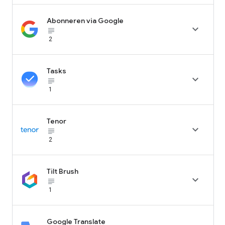
Abonneren via Google

subject_black
2
Tasks

subject_black
1
Tenor

subject_black
2
Tilt Brush

subject_black
1
Google Translate