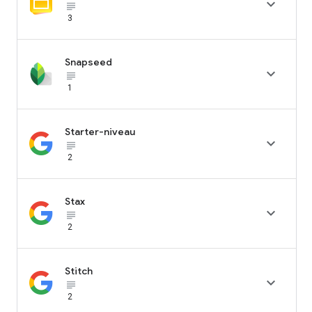

subject_black
3
Snapseed

subject_black
1
Starter-niveau

subject_black
2
Stax

subject_black
2
Stitch

subject_black
2