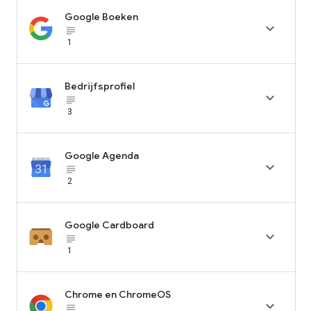
Google Boeken

subject_black
1
Bedrijfsprofiel

subject_black
3
Google Agenda

subject_black
2
Google Cardboard

subject_black
1
Chrome en ChromeOS

subject_black