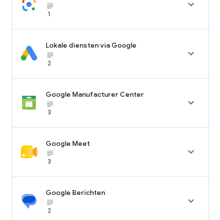

subject_black
1
Lokale diensten via Google

subject_black
2
Google Manufacturer Center

subject_black
3
Google Meet

subject_black
3
Google Berichten

subject_black
2