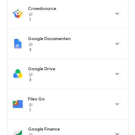
Crowdsource

subject_black
1
Google Documenten

subject_black
3
Google Drive

subject_black
3
Files Go

subject_black
1
Google Finance

subject_black