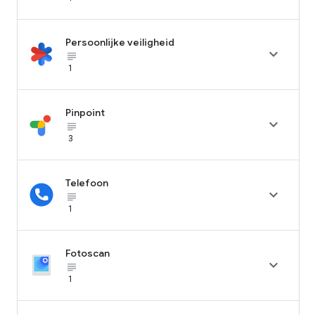
Persoonlijke veiligheid

subject_black
1
Pinpoint

subject_black
3
Telefoon

subject_black
1
Fotoscan

subject_black
1