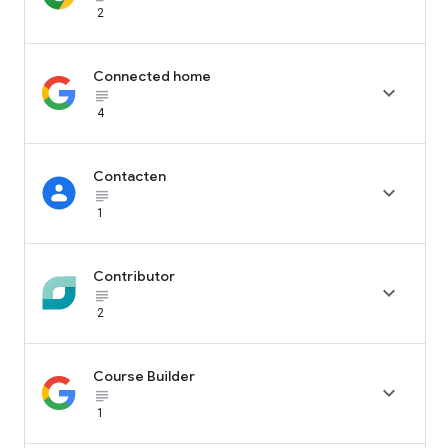
2
Connected home

subject_black
4
Contacten

subject_black
1
Contributor

subject_black
2
Course Builder

subject_black
1