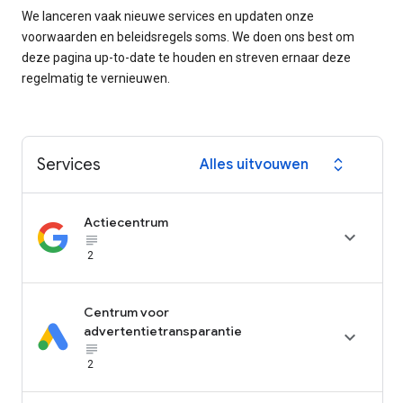
We lanceren vaak nieuwe services en updaten onze
voorwaarden en beleidsregels soms. We doen ons best om
deze pagina up-to-date te houden en streven ernaar deze
regelmatig te vernieuwen.
Services
Alles uitvouwen
expand_all
Actiecentrum

subject_black
2
Centrum voor
advertentietransparantie

subject_black
2